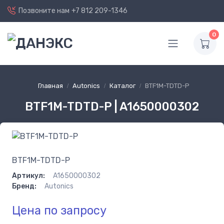
Позвоните нам
+7 812 209-1346
0
Главная
Autonics
Каталог
BTF1M-TDTD-P
BTF1M-TDTD-P | A1650000302
BTF1M-TDTD-P
Артикул:
A1650000302
Бренд:
Autonics
Цена по запросу