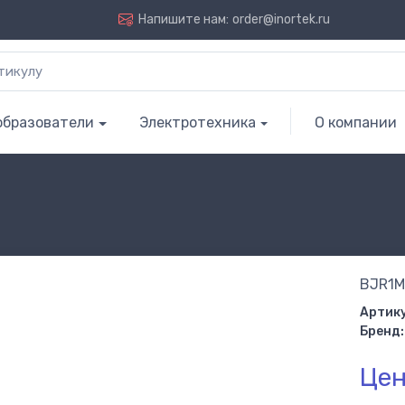
Напишите нам:
order@inortek.ru
образователи
Электротехника
О компании
BJR1M
Артику
Бренд:
Цен