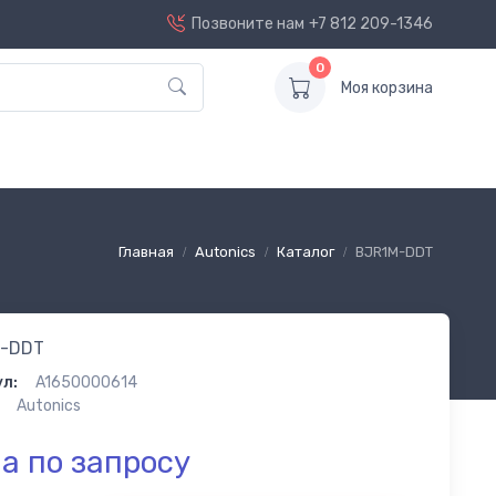
Позвоните нам
+7 812 209-1346
0
Моя корзина
Главная
Autonics
Каталог
BJR1M-DDT
-DDT
л:
A1650000614
Autonics
а по запросу