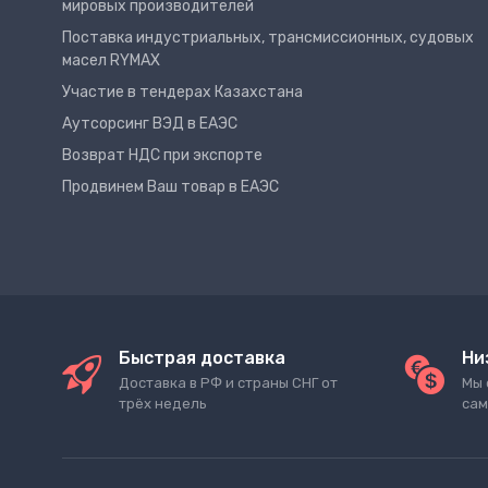
мировых производителей
Поставка индустриальных, трансмиссионных, судовых
масел RYMAX
Участие в тендерах Казахстана
Аутсорсинг ВЭД в ЕАЭС
Возврат НДС при экспорте
Продвинем Ваш товар в ЕАЭС
Быстрая доставка
Ни
Доставка в РФ и страны СНГ от
Мы 
трёх недель
сам