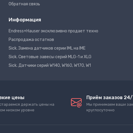
Обратная связь
Информация
Endress+Hauser эксклюзивно продает техно
Распродажа остатков
Sick. Замена датчиков серии IML на IME
Sick. Световые завесы серий MLG-1 и XLG
Sick. Датчики серий W140, W160, W170, W1
зкие цены
Приём заказов 24/
стараемся держать цены на
Мы принимаем ваши за
ом низком уровне
круглосуточно