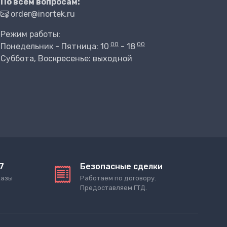
По всем вопросам:
order@inortek.ru
Режим работы:
00
00
Понедельник - Пятница: 10
- 18
Суббота, Воскресенье: выходной
7
Безопасные сделки
казы
Работаем по договору.
Предоставляем ГТД.