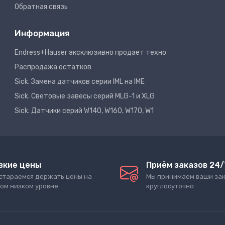
Обратная связь
Информация
Endress+Hauser эксклюзивно продает техно
Распродажа остатков
Sick. Замена датчиков серии IML на IME
Sick. Световые завесы серий MLG-1 и XLG
Sick. Датчики серий W140, W160, W170, W1
зкие цены
Приём заказов 24/
стараемся держать цены на
Мы принимаем ваши за
ом низком уровне
круглосуточно