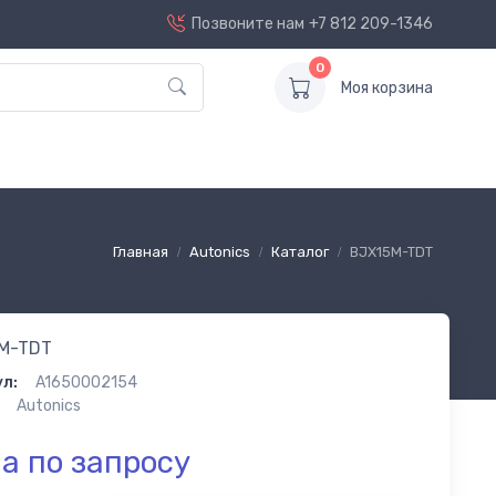
Позвоните нам
+7 812 209-1346
0
Моя корзина
Главная
Autonics
Каталог
BJX15M-TDT
M-TDT
л:
A1650002154
Autonics
а по запросу