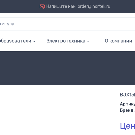
Напишите нам:
order@inortek.ru
образователи
Электротехника
О компании
BJX15
Артику
Бренд:
Цен