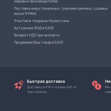
мировых производителей
Поставка индустриальных, трансмиссионных, судовых
масел RYMAX
Участие в тендерах Казахстана
Аутсорсинг ВЭД в ЕАЭС
Возврат НДС при экспорте
Продвинем Ваш товар в ЕАЭС
Быстрая доставка
Ни
Доставка в РФ и страны СНГ от
Мы 
трёх недель
сам