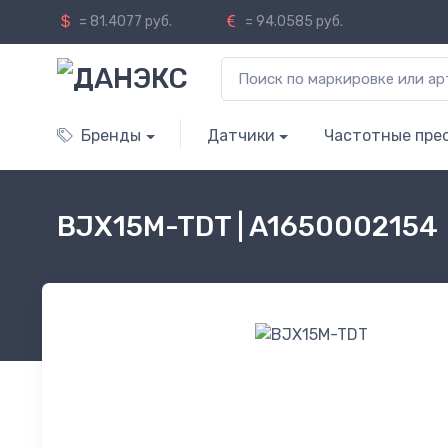
= 81.4077 руб.
= 94.0585 руб.
Бренды
Датчики
Частотные пре
BJX15M-TDT | A1650002154