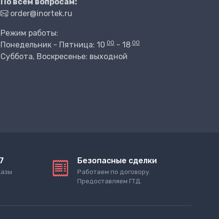
По всем вопросам:
order@inortek.ru
Режим работы:
00
00
Понедельник - Пятница: 10
- 18
Суббота, Воскресенье: выходной
7
Безопасные сделки
казы
Работаем по договору.
Предоставляем ГТД.