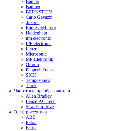
Banner
Baumer
BERNSTEIN
Carlo Gavazzi
di-soric
Endress+Hauser
Heidenhain
ifm electronic
IPF electronic
Leuze
Microsonic
MP-Elektronik
Omron
Pepperl+Fuchs
SICK
Temposonics
Turck
Частотные преобразователи
Allen Bradley
Lenze-AC Tech
Sew-Eurodrive
Электротехника
ABB
Eaton
Festo