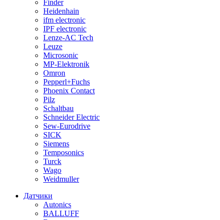
Finder
Heidenhain
ifm electronic
IPF electronic
Lenze-AC Tech
Leuze
Microsonic
MP-Elektronik
Omron
Pepperl+Fuchs
Phoenix Contact
Pilz
Schaltbau
Schneider Electric
Sew-Eurodrive
SICK
Siemens
Temposonics
Turck
Wago
Weidmuller
Датчики
Autonics
BALLUFF