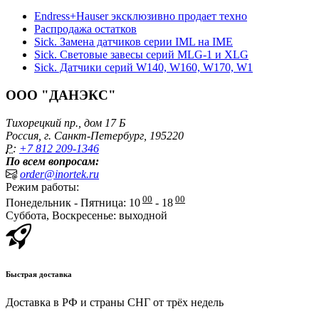
Endress+Hauser эксклюзивно продает техно
Распродажа остатков
Sick. Замена датчиков серии IML на IME
Sick. Световые завесы серий MLG-1 и XLG
Sick. Датчики серий W140, W160, W170, W1
ООО "ДАНЭКС"
Тихорецкий пр., дом 17 Б
Россия, г. Санкт-Петербург, 195220
P:
+7 812 209-1346
По всем вопросам:
order@inortek.ru
Режим работы:
00
00
Понедельник - Пятница: 10
- 18
Суббота, Воскресенье: выходной
Быстрая доставка
Доставка в РФ и страны СНГ от трёх недель