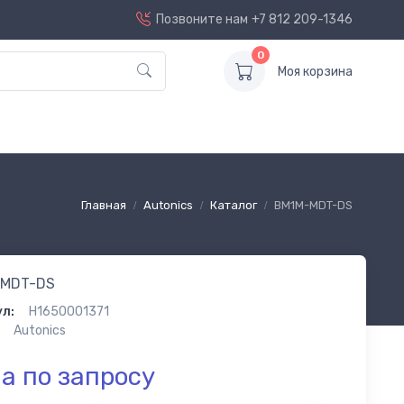
Позвоните нам
+7 812 209-1346
0
Моя корзина
Главная
Autonics
Каталог
BM1M-MDT-DS
-MDT-DS
л:
H1650001371
Autonics
а по запросу