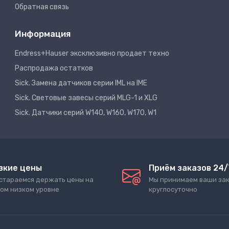
Обратная связь
Информация
Endress+Hauser эксклюзивно продает техно
Распродажа остатков
Sick. Замена датчиков серии IML на IME
Sick. Световые завесы серий MLG-1 и XLG
Sick. Датчики серий W140, W160, W170, W1
зкие цены
Приём заказов 24/
стараемся держать цены на
Мы принимаем ваши за
ом низком уровне
круглосуточно