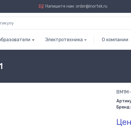
Напишите нам:
order@inortek.ru
образователи
Электротехника
О компании
1
BM1M
Артику
Бренд:
Цен