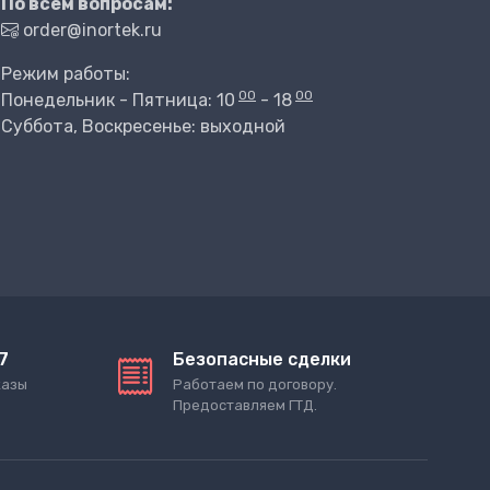
По всем вопросам:
order@inortek.ru
Режим работы:
00
00
Понедельник - Пятница: 10
- 18
Суббота, Воскресенье: выходной
7
Безопасные сделки
казы
Работаем по договору.
Предоставляем ГТД.