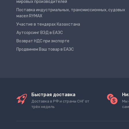
мировых производителей
Поставка индустриальных, трансмиссионных, судовых
масел RYMAX
Участие в тендерах Казахстана
Аутсорсинг ВЭД в ЕАЭС
Возврат НДС при экспорте
Продвинем Ваш товар в ЕАЭС
Быстрая доставка
Ни
Доставка в РФ и страны СНГ от
Мы 
трёх недель
сам