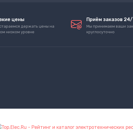
зкие цены
Приём заказов 24/
стараемся держать цены на
Мы принимаем ваши за
ом низком уровне
круглосуточно