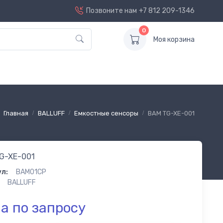
Позвоните нам
+7 812 209-1346
0
Моя корзина
Главная
BALLUFF
Емкостные сенсоры
BAM TG-XE-001
G-XE-001
л:
BAM01CP
BALLUFF
а по запросу