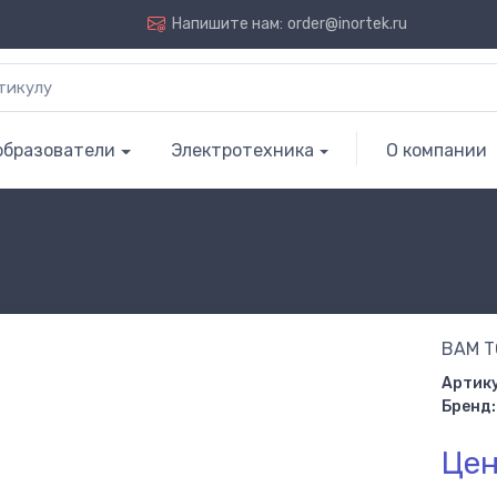
Напишите нам:
order@inortek.ru
образователи
Электротехника
О компании
BAM T
Артику
Бренд:
Цен