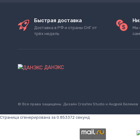
Быстрая доставка
Ни
Доставка в РФ и страны СНГ от
Мы 
трёх недель
сам
ДАНЭКС
© Все права защищены. Дизайн
Createx Studio
и Андрей Беляков
Страница сгенерирована за 0.853372 секунд