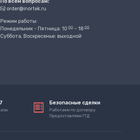
По всем вопросам:
order@inortek.ru
Режим работы:
00
00
Понедельник - Пятница: 10
- 18
Суббота, Воскресенье: выходной
7
Безопасные сделки
казы
Работаем по договору.
Предоставляем ГТД.