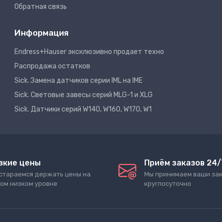
Обратная связь
Информация
Endress+Hauser эксклюзивно продает техно
Распродажа остатков
Sick. Замена датчиков серии IML на IME
Sick. Световые завесы серий MLG-1 и XLG
Sick. Датчики серий W140, W160, W170, W1
зкие цены
Приём заказов 24/
стараемся держать цены на
Мы принимаем ваши за
ом низком уровне
круглосуточно