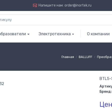
Напишите нам:
order@inortek.ru
образователи
Электротехника
О компании
Главная
BALLUFF
Преобра
BTL5-
Артику
Бренд:
Цен