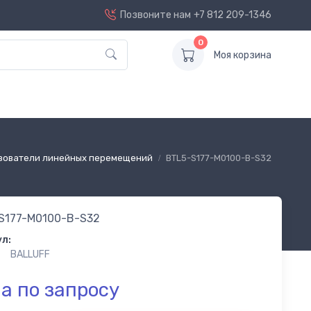
Позвоните нам
+7 812 209-1346
0
Моя корзина
зователи линейных перемещений
BTL5-S177-M0100-B-S32
S177-M0100-B-S32
л:
BALLUFF
а по запросу