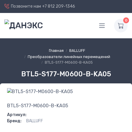
Позвоните нам
+7 812 209-1346
0
Главная
BALLUFF
Преобразователи линейных перемещений
BTL5-S177-M0600-B-KA05
BTL5-S177-M0600-B-KA05
BTL5-S177-M0600-B-KA05
Артикул:
Бренд:
BALLUFF