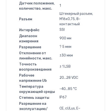
Датчик положения,
1
количество, макс.
Штекерный разъем,
M16x0,75, 8-
Разъем
контактный
SSI
Интерфейс
Диапазон
900 мм
измерения
? 5 мкм
Разрешение
Отклонение от
±30 мкм
линейности, макс.
Точность
± 1 LSB
воспроизведения
Рабочее
20...28 VDC
напряжение Ub
Температура
-40...85 °C
окружающей среды
IP67
Степень защиты
Разрешение на
CE, cULus, E~
эксплуатацию/