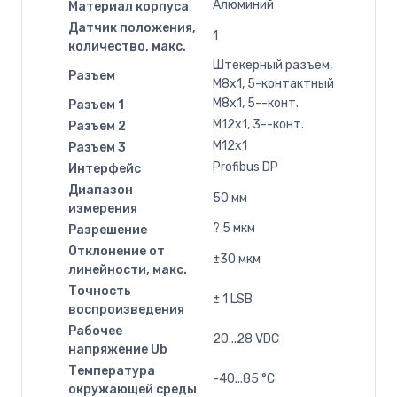
Алюминий
Материал корпуса
Датчик положения,
1
количество, макс.
Штекерный разъем,
Разъем
M8x1, 5-контактный
M8x1, 5--конт.
Разъем 1
M12x1, 3--конт.
Разъем 2
M12x1
Разъем 3
Profibus DP
Интерфейс
Диапазон
50 мм
измерения
? 5 мкм
Разрешение
Отклонение от
±30 мкм
линейности, макс.
Точность
± 1 LSB
воспроизведения
Рабочее
20...28 VDC
напряжение Ub
Температура
-40...85 °C
окружающей среды