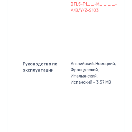
BTL5-T1_ _-M_ _ _ _-
A/B/Y/Z-S103
Английский, Немецкий,
Руководство по
Французский,
эксплуатации
Итальянский,
Испанский - 3.57 MB