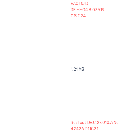
EAC RU D-
DE.MM04.B.03519
C19C24
1.21 MB
RosTest DE.C.27.010.A No
42426 D11C21