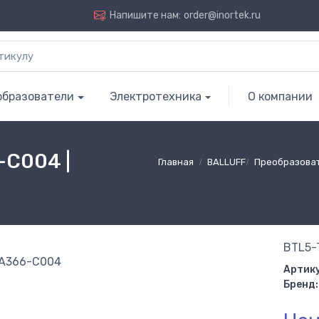
Напишите нам:
order@inortek.ru
образователи
Электротехника
О компании
-C004 |
Главная
BALLUFF
Преобразова
BTL5-
Артику
Бренд: