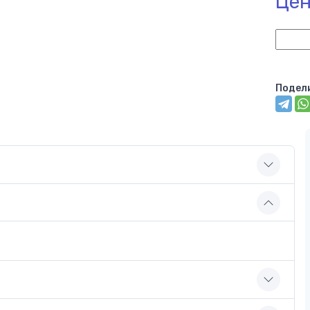
Цен
Подел