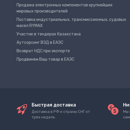
Продажа электронных компонентов крупнейших
мировых производителей
Поставка индустриальных, трансмиссионных, судовых
масел RYMAX
Участие в тендерах Казахстана
Аутсорсинг ВЭД в ЕАЭС
Возврат НДС при экспорте
Продвинем Ваш товар в ЕАЭС
Быстрая доставка
Ни
Доставка в РФ и страны СНГ от
Мы 
трёх недель
сам