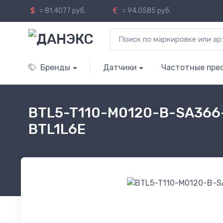
= 81.4077 руб.
= 94.0585 руб.
Бренды
Датчики
Частотные пре
BTL5-T110-M0120-B-SA366
BTL1L6E