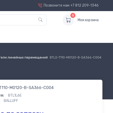
Позвоните нам
+7 812 209-1346
0
Моя корзина
тели линейных перемещений
BTL5-T110-M0120-B-SA366-C004
T110-M0120-B-SA366-C004
л:
BTL1L6E
BALLUFF