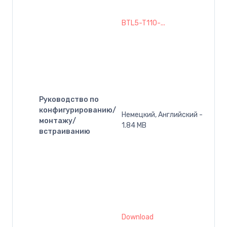
BTL5-T110-...
Руководство по
конфигурированию/
Немецкий, Английский -
монтажу/
1.84 MB
встраиванию
Download