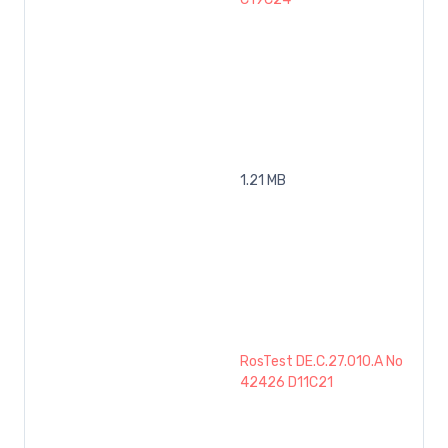
1.21 MB
RosTest DE.C.27.010.A No
42426 D11C21