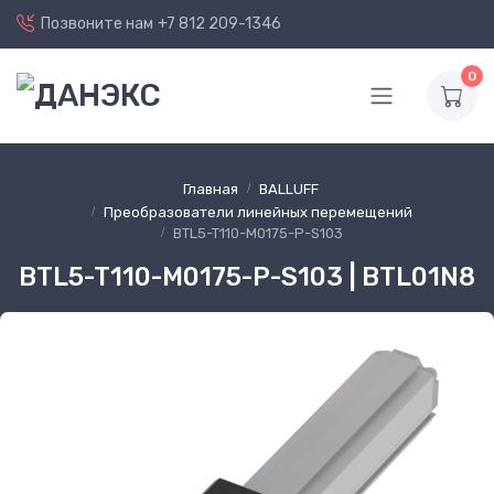
Позвоните нам
+7 812 209-1346
0
Главная
BALLUFF
Преобразователи линейных перемещений
BTL5-T110-M0175-P-S103
BTL5-T110-M0175-P-S103 | BTL01N8