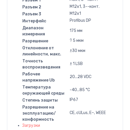
Разъем 1
M12x1, 3--конт.
Разъем 2
M12x1
Разъем 3
Profibus DP
Интерфейс
Диапазон
175 мм
измерения
? 5 мкм
Разрешение
Отклонение от
±30 мкм
линейности, макс.
Точность
± 1 LSB
воспроизведения
Рабочее
20...28 VDC
напряжение Ub
Температура
-40...85 °C
окружающей среды
IP67
Степень защиты
Разрешение на
CE, cULus, E~, WEEE
эксплуатацию/
конформность
Загрузки