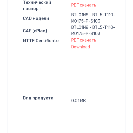
Технический
PDF скачать
паспорт
BTL01N8 - BTL5-T110-
CAD модели
M0175-P-S103
BTL01N8 - BTL5-T110-
CAE (ePlan)
M0175-P-S103
PDF скачать
MTTF Certificate
Download
Вид продукта
0.01 MB