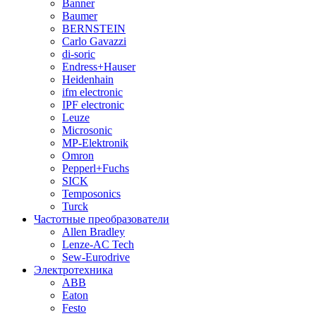
Banner
Baumer
BERNSTEIN
Carlo Gavazzi
di-soric
Endress+Hauser
Heidenhain
ifm electronic
IPF electronic
Leuze
Microsonic
MP-Elektronik
Omron
Pepperl+Fuchs
SICK
Temposonics
Turck
Частотные преобразователи
Allen Bradley
Lenze-AC Tech
Sew-Eurodrive
Электротехника
ABB
Eaton
Festo