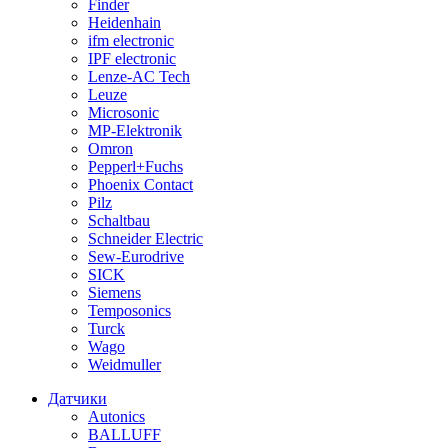
Finder
Heidenhain
ifm electronic
IPF electronic
Lenze-AC Tech
Leuze
Microsonic
MP-Elektronik
Omron
Pepperl+Fuchs
Phoenix Contact
Pilz
Schaltbau
Schneider Electric
Sew-Eurodrive
SICK
Siemens
Temposonics
Turck
Wago
Weidmuller
Датчики
Autonics
BALLUFF