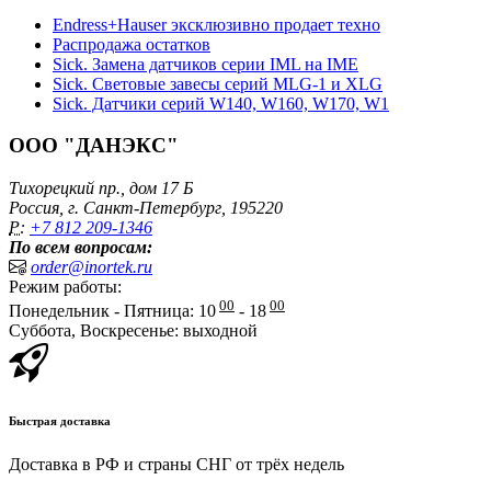
Endress+Hauser эксклюзивно продает техно
Распродажа остатков
Sick. Замена датчиков серии IML на IME
Sick. Световые завесы серий MLG-1 и XLG
Sick. Датчики серий W140, W160, W170, W1
ООО "ДАНЭКС"
Тихорецкий пр., дом 17 Б
Россия, г. Санкт-Петербург, 195220
P:
+7 812 209-1346
По всем вопросам:
order@inortek.ru
Режим работы:
00
00
Понедельник - Пятница: 10
- 18
Суббота, Воскресенье: выходной
Быстрая доставка
Доставка в РФ и страны СНГ от трёх недель