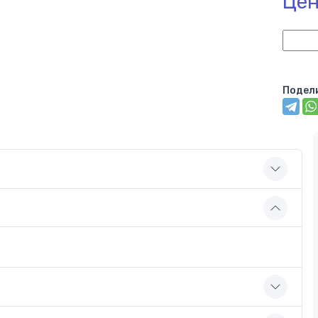
Цен
Подел