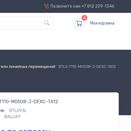
Позвоните нам
+7 812 209-1346
0
Моя корзина
тели линейных перемещений
BTL5-T110-M0508-J-DEXC-TA12
T110-M0508-J-DEXC-TA12
л:
BTL093L
BALLUFF