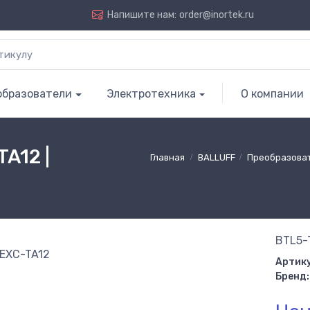
Напишите нам:
order@inortek.ru
образователи
Электротехника
О компании
A12 |
Главная
BALLUFF
Преобразова
BTL5-
Артику
Бренд: