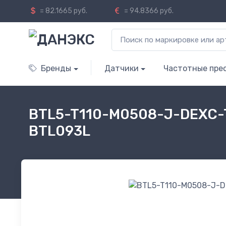
= 82.1665 руб.
= 94.8366 руб.
Бренды
Датчики
Частотные пре
BTL5-T110-M0508-J-DEXC-T
BTL093L