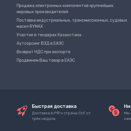
Продажа электронных компонентов крупнейших
мировых производителей
Поставка индустриальных, трансмиссионных, судовых
масел RYMAX
Участие в тендерах Казахстана
Аутсорсинг ВЭД в ЕАЭС
Возврат НДС при экспорте
Продвинем Ваш товар в ЕАЭС
Быстрая доставка
Ни
Доставка в РФ и страны СНГ от
Мы 
трёх недель
сам