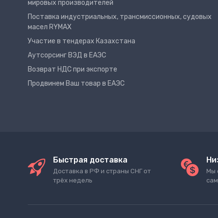
мировых производителей
Поставка индустриальных, трансмиссионных, судовых
масел RYMAX
Участие в тендерах Казахстана
Аутсорсинг ВЭД в ЕАЭС
Возврат НДС при экспорте
Продвинем Ваш товар в ЕАЭС
Быстрая доставка
Ни
Доставка в РФ и страны СНГ от
Мы 
трёх недель
сам