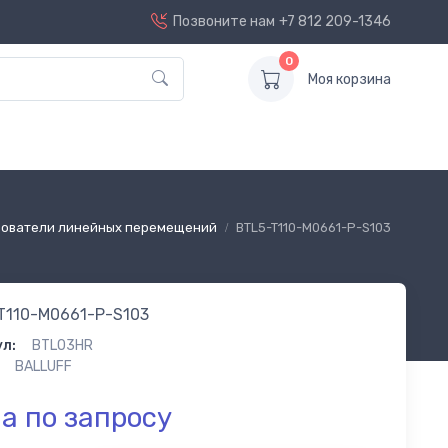
Позвоните нам
+7 812 209-1346
0
Моя корзина
ователи линейных перемещений
BTL5-T110-M0661-P-S103
T110-M0661-P-S103
л:
BTL03HR
BALLUFF
а по запросу