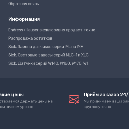
Обратная связь
Информация
Endress+Hauser эксклюзивно продает техно
Распродажа остатков
Sick. Замена датчиков серии IML на IME
Sick. Световые завесы серий MLG-1 и XLG
Sick. Датчики серий W140, W160, W170, W1
зкие цены
Приём заказов 24/
стараемся держать цены на
Мы принимаем ваши за
ом низком уровне
круглосуточно