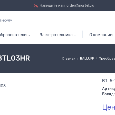
Напишите нам:
order@inortek.ru
образователи
Электротехника
О компании
 BTL03HR
Главная
BALLUFF
Преобраз
BTL5-
Артику
Бренд:
Цен