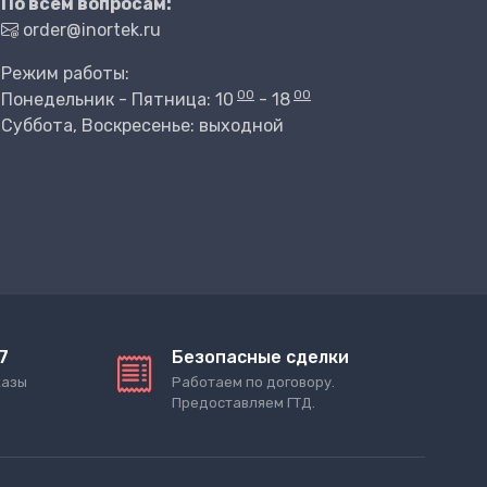
По всем вопросам:
order@inortek.ru
Режим работы:
00
00
Понедельник - Пятница: 10
- 18
Суббота, Воскресенье: выходной
7
Безопасные сделки
казы
Работаем по договору.
Предоставляем ГТД.