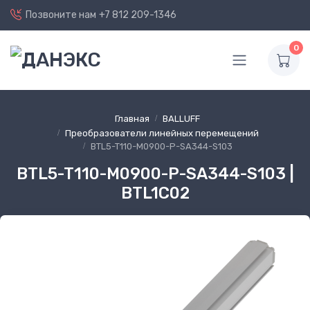
Позвоните нам
+7 812 209-1346
0
Главная
BALLUFF
Преобразователи линейных перемещений
BTL5-T110-M0900-P-SA344-S103
BTL5-T110-M0900-P-SA344-S103 |
BTL1C02