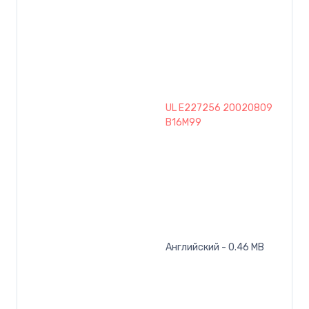
UL E227256 20020809
B16M99
Английский - 0.46 MB