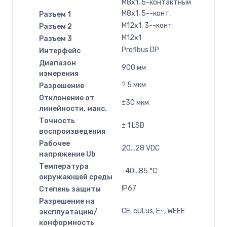
M8x1, 5-контактный
M8x1, 5--конт.
Разъем 1
M12x1, 3--конт.
Разъем 2
M12x1
Разъем 3
Profibus DP
Интерфейс
Диапазон
900 мм
измерения
? 5 мкм
Разрешение
Отклонение от
±30 мкм
линейности, макс.
Точность
± 1 LSB
воспроизведения
Рабочее
20...28 VDC
напряжение Ub
Температура
-40...85 °C
окружающей среды
IP67
Степень защиты
Разрешение на
CE, cULus, E~, WEEE
эксплуатацию/
конформность