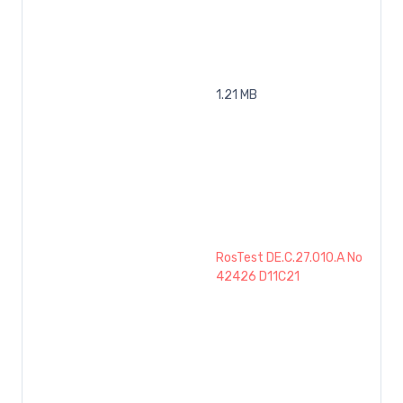
1.21 MB
RosTest DE.C.27.010.A No
42426 D11C21