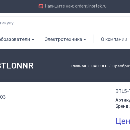
Напишите нам:
order@inortek.ru
образователи
Электротехника
О компании
 BTL0NNR
Главная
BALLUFF
Преобра
BTL5-
Артику
Бренд:
Цен