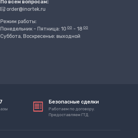
По всем вопросам:
order@inortek.ru
Режим работы:
00
00
Понедельник - Пятница: 10
- 18
Суббота, Воскресенье: выходной
7
Безопасные сделки
казы
Работаем по договору.
Предоставляем ГТД.