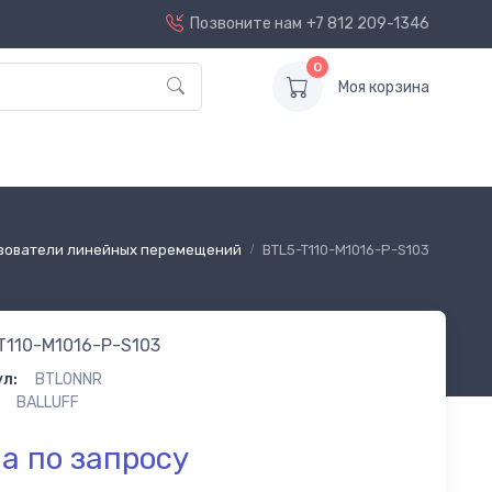
Позвоните нам
+7 812 209-1346
0
Моя корзина
зователи линейных перемещений
BTL5-T110-M1016-P-S103
T110-M1016-P-S103
л:
BTL0NNR
BALLUFF
а по запросу