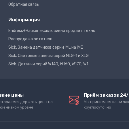
Обратная связь
Информация
Endress+Hauser эксклюзивно продает техно
Распродажа остатков
Sick. Замена датчиков серии IML на IME
Sick. Световые завесы серий MLG-1 и XLG
Sick. Датчики серий W140, W160, W170, W1
зкие цены
Приём заказов 24/
стараемся держать цены на
Мы принимаем ваши за
ом низком уровне
круглосуточно