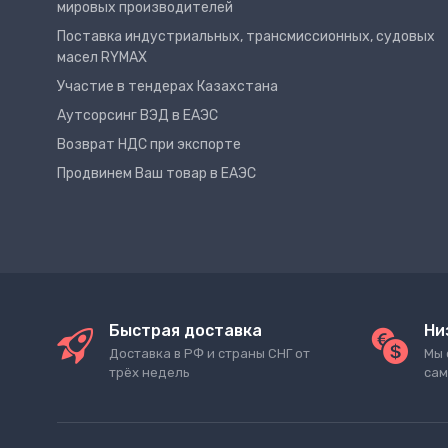
мировых производителей
Поставка индустриальных, трансмиссионных, судовых
масел RYMAX
Участие в тендерах Казахстана
Аутсорсинг ВЭД в ЕАЭС
Возврат НДС при экспорте
Продвинем Ваш товар в ЕАЭС
Быстрая доставка
Ни
Доставка в РФ и страны СНГ от
Мы 
трёх недель
сам