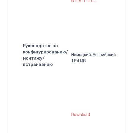
BTL5-T110-...
Руководство по
конфигурированию/
Немецкий, Английский -
монтажу/
1.84 MB
встраиванию
Download