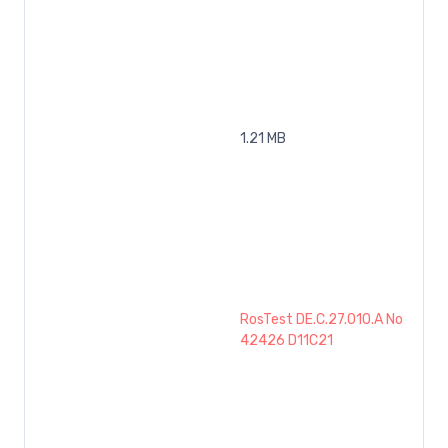
1.21 MB
RosTest DE.C.27.010.A No
42426 D11C21