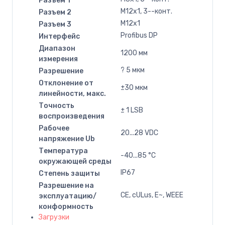
Разъем 1
M12x1, 3--конт.
Разъем 2
M12x1
Разъем 3
Profibus DP
Интерфейс
Диапазон
1200 мм
измерения
? 5 мкм
Разрешение
Отклонение от
±30 мкм
линейности, макс.
Точность
± 1 LSB
воспроизведения
Рабочее
20...28 VDC
напряжение Ub
Температура
-40...85 °C
окружающей среды
IP67
Степень защиты
Разрешение на
CE, cULus, E~, WEEE
эксплуатацию/
конформность
Загрузки