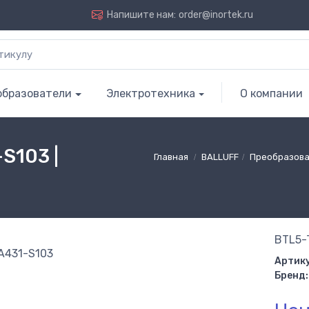
Напишите нам:
order@inortek.ru
образователи
Электротехника
О компании
S103 |
Главная
BALLUFF
Преобразова
BTL5-
Артику
Бренд: