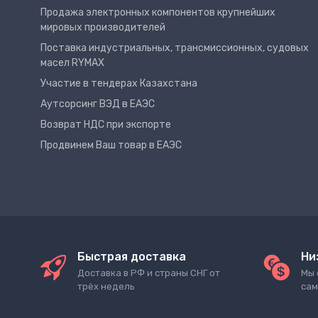
Продажа электронных компонентов крупнейших
мировых производителей
Поставка индустриальных, трансмиссионных, судовых
масел RYMAX
Участие в тендерах Казахстана
Аутсорсинг ВЭД в ЕАЭС
Возврат НДС при экспорте
Продвинем Ваш товар в ЕАЭС
Быстрая доставка
Ни
Доставка в РФ и страны СНГ от
Мы 
трёх недель
сам