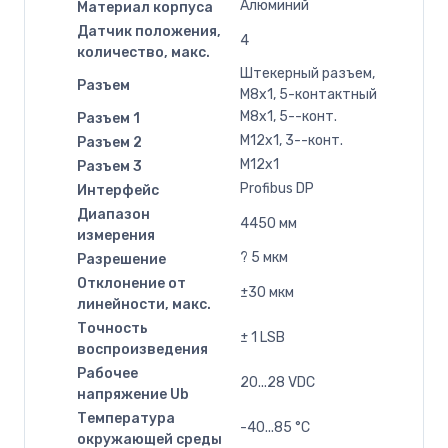
Алюминий
Материал корпуса
Датчик положения,
4
количество, макс.
Штекерный разъем,
Разъем
M8x1, 5-контактный
M8x1, 5--конт.
Разъем 1
M12x1, 3--конт.
Разъем 2
M12x1
Разъем 3
Profibus DP
Интерфейс
Диапазон
4450 мм
измерения
? 5 мкм
Разрешение
Отклонение от
±30 мкм
линейности, макс.
Точность
± 1 LSB
воспроизведения
Рабочее
20...28 VDC
напряжение Ub
Температура
-40...85 °C
окружающей среды