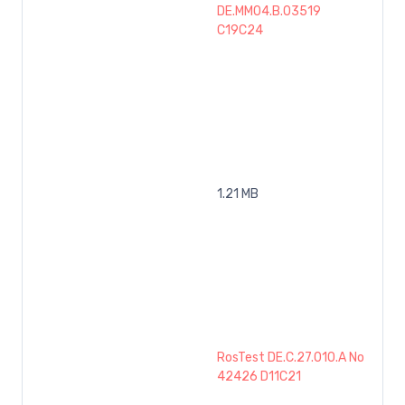
DE.MM04.B.03519
C19C24
1.21 MB
RosTest DE.C.27.010.A No
42426 D11C21