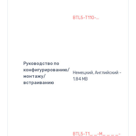
BTL5-T110-...
Руководство по
конфигурированию/
Немецкий, Английский -
монтажу/
1.84 MB
встраиванию
BTL5-T1_ _-M_ _ _ _-