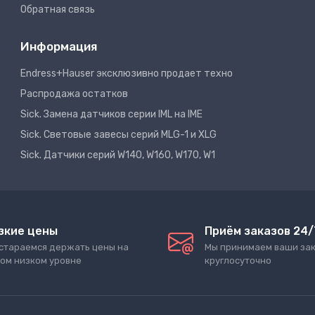
Обратная связь
Информация
Endress+Hauser эксклюзивно продает техно
Распродажа остатков
Sick. Замена датчиков серии IML на IME
Sick. Световые завесы серий MLG-1 и XLG
Sick. Датчики серий W140, W160, W170, W1
зкие цены
Приём заказов 24/
стараемся держать цены на
Мы принимаем ваши за
ом низком уровне
круглосуточно