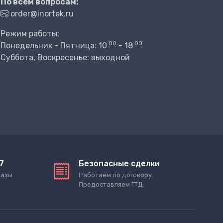
По всем вопросам:
order@inortek.ru
Режим работы:
00
00
Понедельник - Пятница: 10
- 18
Суббота, Воскресенье: выходной
7
Безопасные сделки
казы
Работаем по договору.
Предоставляем ГТД.