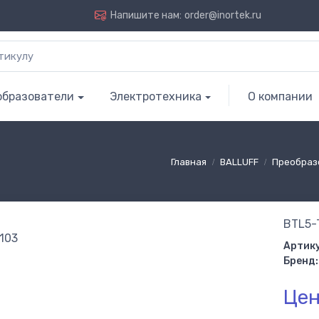
Напишите нам:
order@inortek.ru
образователи
Электротехника
О компании
Главная
BALLUFF
Преобраз
BTL5-
Артику
Бренд:
Цен