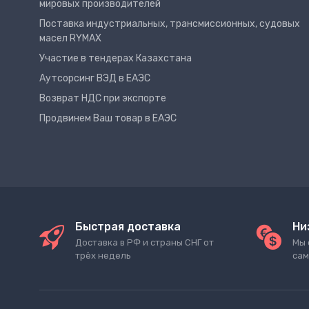
мировых производителей
Поставка индустриальных, трансмиссионных, судовых
масел RYMAX
Участие в тендерах Казахстана
Аутсорсинг ВЭД в ЕАЭС
Возврат НДС при экспорте
Продвинем Ваш товар в ЕАЭС
Быстрая доставка
Ни
Доставка в РФ и страны СНГ от
Мы 
трёх недель
сам