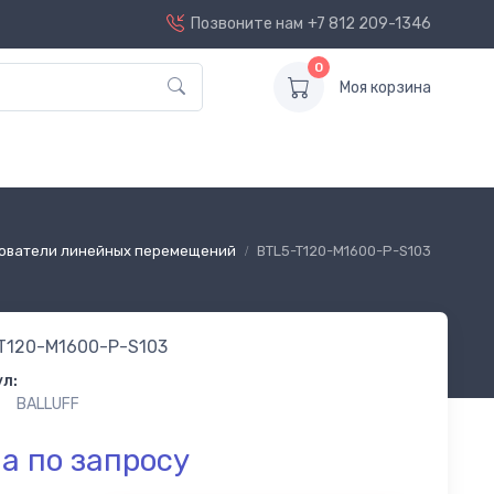
Позвоните нам
+7 812 209-1346
0
Моя корзина
ователи линейных перемещений
BTL5-T120-M1600-P-S103
T120-M1600-P-S103
л:
BALLUFF
а по запросу