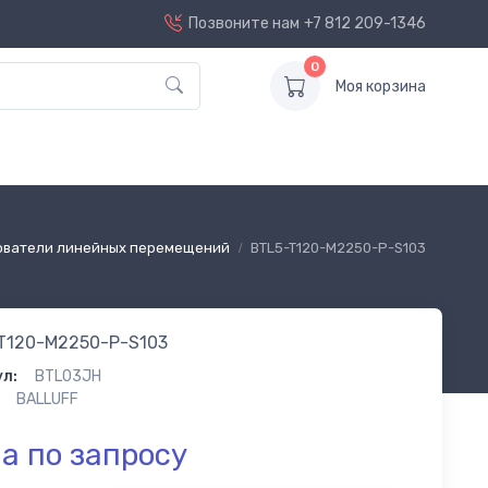
Позвоните нам
+7 812 209-1346
0
Моя корзина
ователи линейных перемещений
BTL5-T120-M2250-P-S103
T120-M2250-P-S103
л:
BTL03JH
BALLUFF
а по запросу