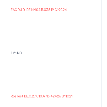
EAC RU D-DE.MM04.B.03519 C19C24
1.21 MB
RosTest DE.C.27.010.A No 42426 D11C21