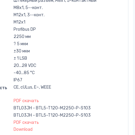
Штекерный разъем, M8x1, 5-контактный
M8x1, 5--конт.
M12x1, 3--конт.
M12x1
Profibus DP
2250 мм
? 5 мкм
±30 мкм
± 1 LSB
20...28 VDC
-40...85 °C
IP67
CE, cULus, E~, WEEE
сть
PDF скачать
BTL03JH - BTL5-T120-M2250-P-S103
BTL03JH - BTL5-T120-M2250-P-S103
PDF скачать
Download