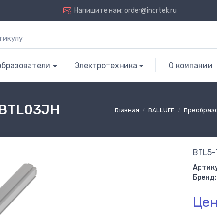
Напишите нам:
order@inortek.ru
образователи
Электротехника
О компании
 BTL03JH
Главная
BALLUFF
Преобраз
BTL5-
Артику
Бренд:
Цен