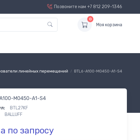
Позвоните нам
+7 812 209-1346
0
Моя корзина
зователи линейных перемещений
BTL6-A100-M0450-A1-S4
A100-M0450-A1-S4
л:
BTL27KF
BALLUFF
а по запросу