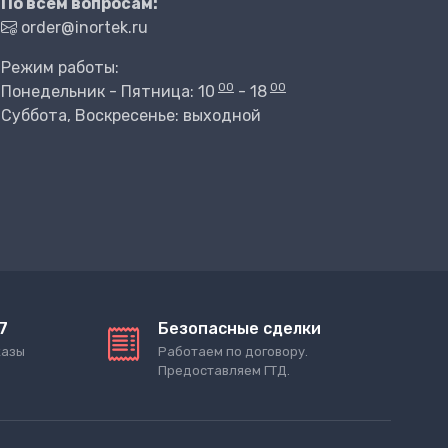
По всем вопросам:
order@inortek.ru
Режим работы:
00
00
Понедельник - Пятница: 10
- 18
Суббота, Воскресенье: выходной
7
Безопасные сделки
казы
Работаем по договору.
Предоставляем ГТД.