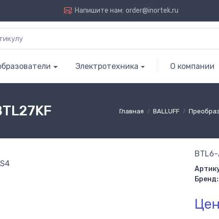
Напишите нам:
order@inortek.ru
образователи
Электротехника
О компании
BTL27KF
Главная
BALLUFF
Преобра
BTL6-
Артику
Бренд:
Цен