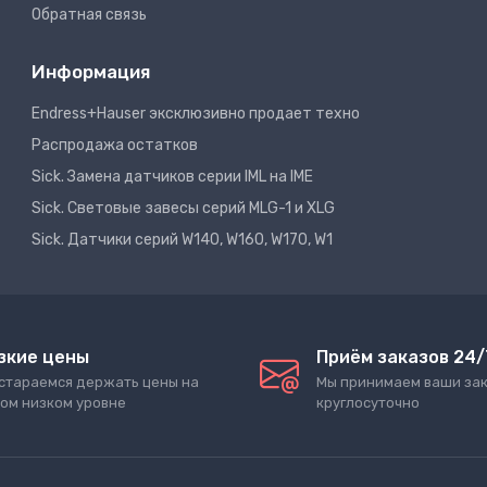
Обратная связь
Информация
Endress+Hauser эксклюзивно продает техно
Распродажа остатков
Sick. Замена датчиков серии IML на IME
Sick. Световые завесы серий MLG-1 и XLG
Sick. Датчики серий W140, W160, W170, W1
зкие цены
Приём заказов 24/
стараемся держать цены на
Мы принимаем ваши за
ом низком уровне
круглосуточно