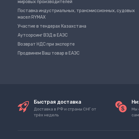
мировых производителей
Поставка индустриальных, трансмиссионных, судовых
масел RYMAX
Участие в тендерах Казахстана
Аутсорсинг ВЭД в ЕАЭС
Возврат НДС при экспорте
Продвинем Ваш товар в ЕАЭС
Быстрая доставка
Ни
Доставка в РФ и страны СНГ от
Мы 
трёх недель
сам