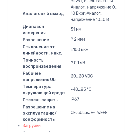
M12x1, 8-контактный
Аналог., напряжение 0…
10 В<br>Аналог.,
Аналоговый выход
напряжение 10…0 В
Диапазон
51 мм
измерения
? 2 мкм
Разрешение
Отклонение от
±100 мкм
линейности, макс.
Точность
? 0,1 мВ
воспроизведения
Рабочее
20...28 VDC
напряжение Ub
Температура
-40...85 °C
окружающей среды
IP67
Степень защиты
Разрешение на
CE, cULus, E~, WEEE
эксплуатацию/
конформность
Загрузки