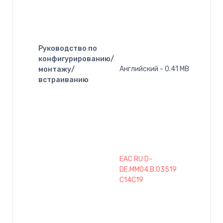
Руководство по
конфигурированию/
Английский - 0.41 MB
монтажу/
встраиванию
EAC RU D-
DE.MM04.B.03519
C14C19