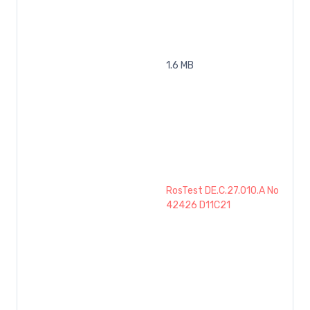
1.6 MB
RosTest DE.C.27.010.A No
42426 D11C21