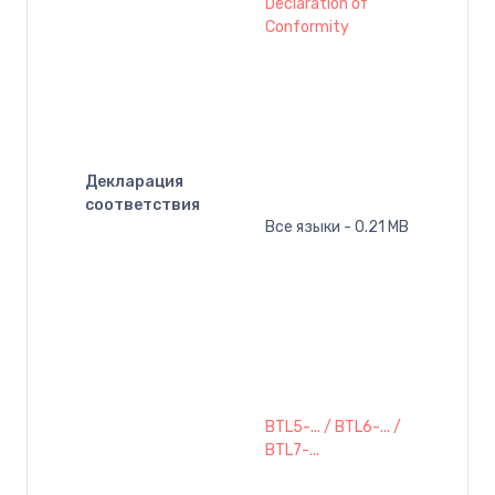
Declaration of
Conformity
Декларация
соответствия
Все языки - 0.21 MB
BTL5-... / BTL6-... /
BTL7-...