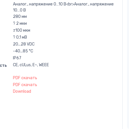
Аналог., напряжение 0…10 В<br>Аналог., напряжение
10…0 В
280 мм
? 2 мкм
±100 мкм
? 0,1 мВ
20...28 VDC
-40...85 °C
IP67
CE, cULus, E~, WEEE
сть
PDF скачать
PDF скачать
Download