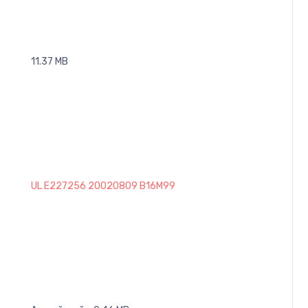
11.37 MB
UL E227256 20020809 B16M99