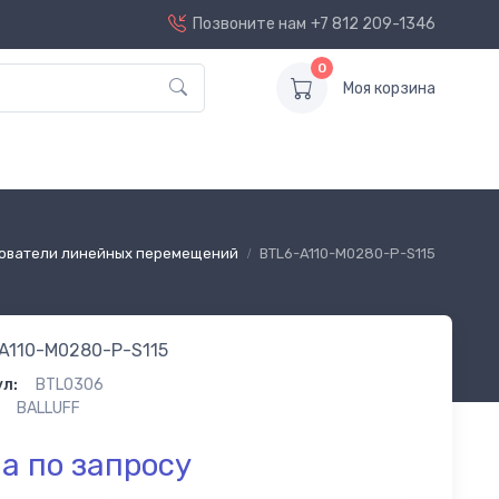
Позвоните нам
+7 812 209-1346
0
Моя корзина
ователи линейных перемещений
BTL6-A110-M0280-P-S115
A110-M0280-P-S115
л:
BTL0306
BALLUFF
а по запросу