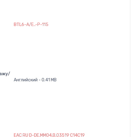
BTL6-A/E..-P-115
ажу/
Английский - 0.41 MB
EAC RU D-DE.MM04.B.03519 C14C19