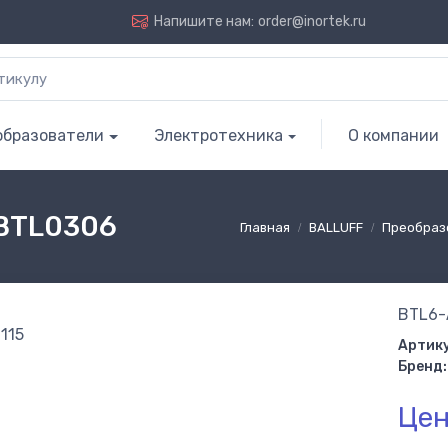
Напишите нам:
order@inortek.ru
образователи
Электротехника
О компании
 BTL0306
Главная
BALLUFF
Преобраз
BTL6-
Артику
Бренд:
Цен