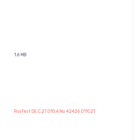
1.6 MB
RosTest DE.C.27.010.A No 42426 D11C21