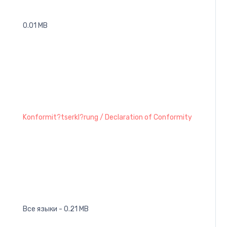
0.01 MB
Konformit?tserkl?rung / Declaration of Conformity
Все языки - 0.21 MB