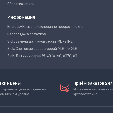
Обратная связь
Информация
Endress+Hauser эксклюзивно продает техно
Распродажа остатков
Sick. Замена датчиков серии IML на IME
Sick. Световые завесы серий MLG-1 и XLG
Sick. Датчики серий W140, W160, W170, W1
зкие цены
Приём заказов 24/
стараемся держать цены на
Мы принимаем ваши за
ом низком уровне
круглосуточно