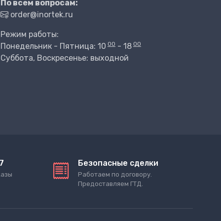
По всем вопросам:
order@inortek.ru
Режим работы:
00
00
Понедельник - Пятница: 10
- 18
Суббота, Воскресенье: выходной
7
Безопасные сделки
казы
Работаем по договору.
Предоставляем ГТД.