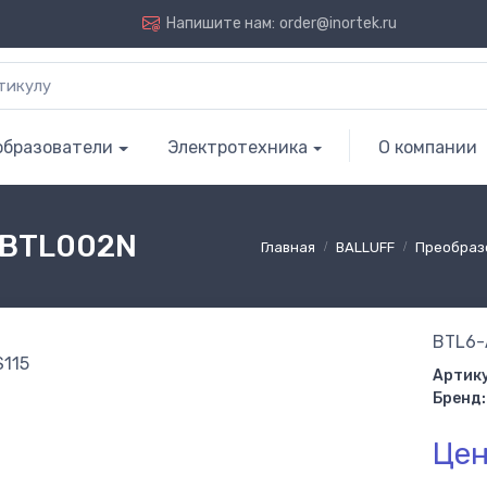
Напишите нам:
order@inortek.ru
образователи
Электротехника
О компании
| BTL002N
Главная
BALLUFF
Преобраз
BTL6-
Артику
Бренд:
Цен