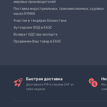
мировых производителей
Поставка индустриальных, трансмиссионных, судовых
масел RYMAX
Участие в тендерах Казахстана
Аутсорсинг ВЭД в ЕАЭС
Возврат НДС при экспорте
Продвинем Ваш товар в ЕАЭС
Быстрая доставка
Ни
Доставка в РФ и страны СНГ от
Мы 
трёх недель
сам