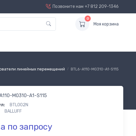
Позвоните нам
+7 812 209-1346
0
Моя корзина
ователи линейных перемещений
BTL6-A110-M0310-A1-S115
A110-M0310-A1-S115
л:
BTL002N
BALLUFF
а по запросу