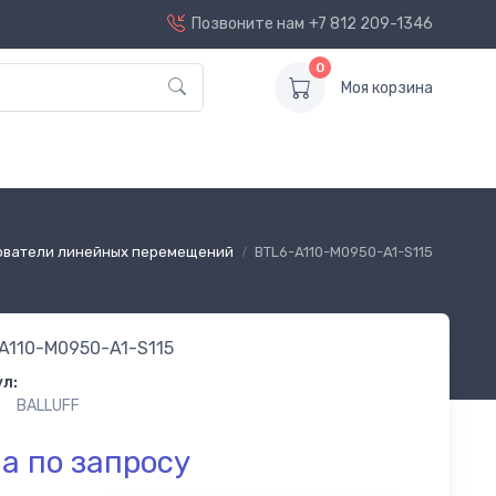
Позвоните нам
+7 812 209-1346
0
Моя корзина
ователи линейных перемещений
BTL6-A110-M0950-A1-S115
A110-M0950-A1-S115
л:
BALLUFF
а по запросу