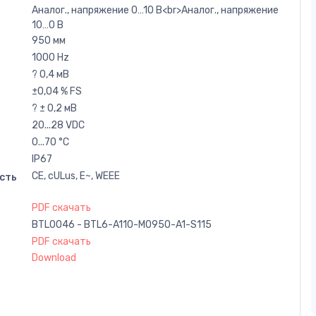
Аналог., напряжение 0…10 В<br>Аналог., напряжение
10…0 В
950 мм
1000 Hz
? 0,4 мВ
±0,04 % FS
? ± 0,2 мВ
20...28 VDC
0...70 °C
IP67
CE, cULus, E~, WEEE
сть
PDF скачать
BTL0046 - BTL6-A110-M0950-A1-S115
PDF скачать
Download