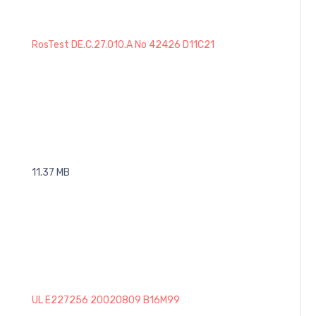
RosTest DE.C.27.010.A No 42426 D11C21
11.37 MB
UL E227256 20020809 B16M99