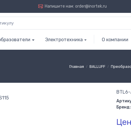
Напишите нам:
order@inortek.ru
образователи
Электротехника
О компании
Главная
BALLUFF
Преобраз
BTL6-
Артику
Бренд:
Цен