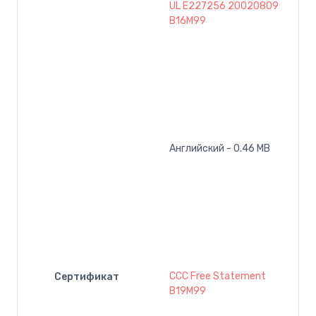
UL E227256 20020809
B16M99
Английский - 0.46 MB
CCC Free Statement
Сертификат
B19M99