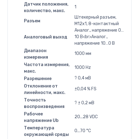
Датчик положения,
1
количество, макс.
Штекерный разъем,
Разъем
M12x1, 8-контактный
Аналог., напряжение 0…
10 В<br>Аналог.,
Аналоговый выход
напряжение 10…0 В
Диапазон
1000 мм
измерения
Частота измерения,
1000 Hz
макс.
? 0,4 мВ
Разрешение
Отклонение от
±0,04 % FS
линейности, макс.
Точность
? ± 0,2 мВ
воспроизведения
Рабочее
20...28 VDC
напряжение Ub
Температура
0...70 °C
окружающей среды