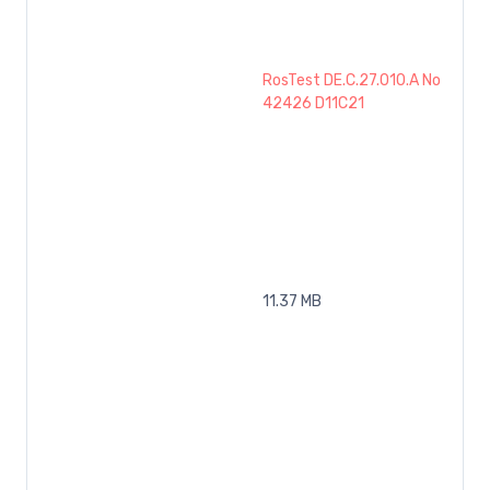
RosTest DE.C.27.010.A No
42426 D11C21
11.37 MB