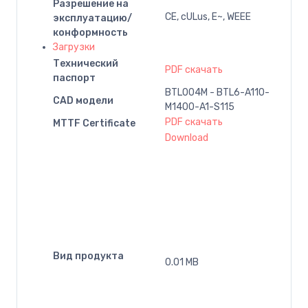
Разрешение на
CE, cULus, E~, WEEE
эксплуатацию/
конформность
Загрузки
Технический
PDF скачать
паспорт
BTL004M - BTL6-A110-
CAD модели
M1400-A1-S115
PDF скачать
MTTF Certificate
Download
Вид продукта
0.01 MB