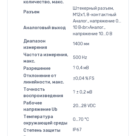
количество, макс.
Штекерный разъем,
Разъем
M12x1, 8-контактный
Аналог., напряжение 0…
10 В<br>Аналог.,
Аналоговый выход
напряжение 10…0 В
Диапазон
1400 мм
измерения
Частота измерения,
500 Hz
макс.
? 0,4 мВ
Разрешение
Отклонение от
±0,04 % FS
линейности, макс.
Точность
? ± 0,2 мВ
воспроизведения
Рабочее
20...28 VDC
напряжение Ub
Температура
0...70 °C
окружающей среды
IP67
Степень защиты