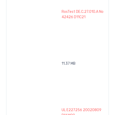
RosTest DE.C.27.010.A No
42426 D11C21
11.37 MB
UL E227256 20020809