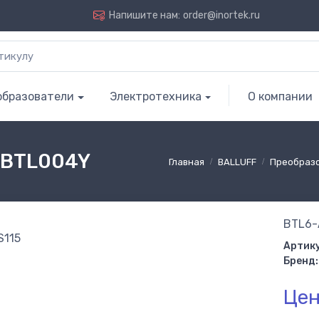
Напишите нам:
order@inortek.ru
образователи
Электротехника
О компании
| BTL004Y
Главная
BALLUFF
Преобраз
BTL6-
Артику
Бренд:
Цен