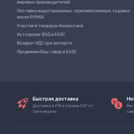
мировых производителей
Поставка индустриальных, трансмиссионных, судовых
масел RYMAX
Участие в тендерах Казахстана
Аутсорсинг ВЭД в ЕАЭС
Возврат НДС при экспорте
Продвинем Ваш товар в ЕАЭС
Быстрая доставка
Ни
Доставка в РФ и страны СНГ от
Мы 
трёх недель
сам