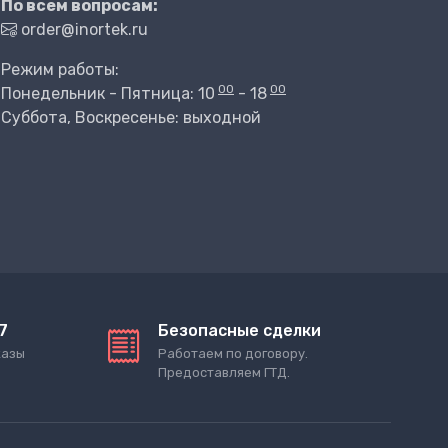
По всем вопросам:
order@inortek.ru
Режим работы:
00
00
Понедельник - Пятница: 10
- 18
Суббота, Воскресенье: выходной
7
Безопасные сделки
казы
Работаем по договору.
Предоставляем ГТД.