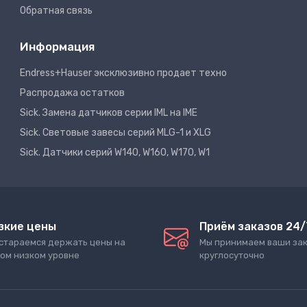
Обратная связь
Информация
Endress+Hauser эксклюзивно продает техно
Распродажа остатков
Sick. Замена датчиков серии IML на IME
Sick. Световые завесы серий MLG-1 и XLG
Sick. Датчики серий W140, W160, W170, W1
зкие цены
Приём заказов 24/
стараемся держать цены на
Мы принимаем ваши за
ом низком уровне
круглосуточно