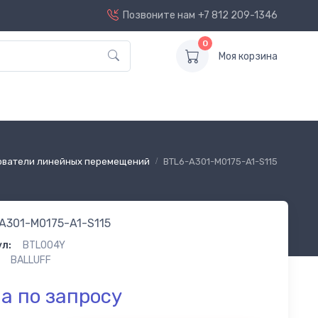
Позвоните нам
+7 812 209-1346
0
Моя корзина
ователи линейных перемещений
BTL6-A301-M0175-A1-S115
A301-M0175-A1-S115
л:
BTL004Y
BALLUFF
а по запросу