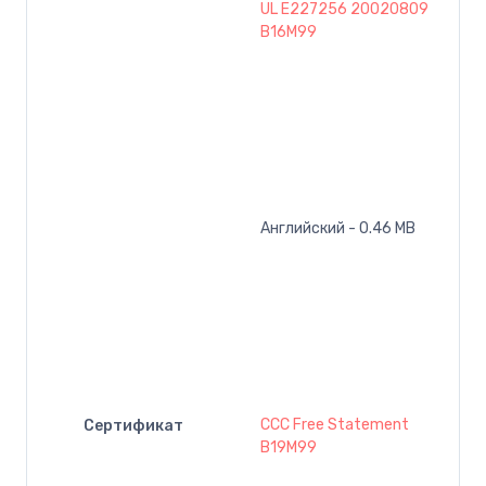
UL E227256 20020809
B16M99
Английский - 0.46 MB
CCC Free Statement
Сертификат
B19M99