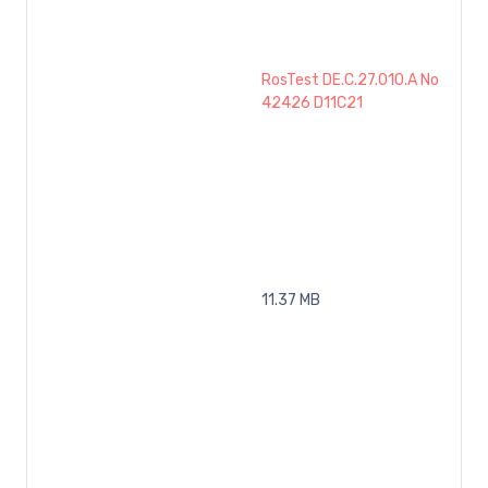
RosTest DE.C.27.010.A No
42426 D11C21
11.37 MB