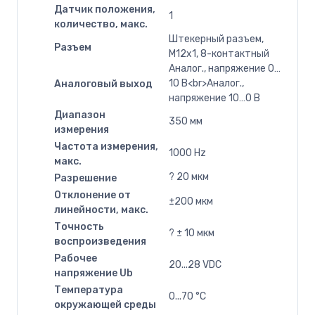
Датчик положения,
1
количество, макс.
Штекерный разъем,
Разъем
M12x1, 8-контактный
Аналог., напряжение 0…
10 В<br>Аналог.,
Аналоговый выход
напряжение 10…0 В
Диапазон
350 мм
измерения
Частота измерения,
1000 Hz
макс.
? 20 мкм
Разрешение
Отклонение от
±200 мкм
линейности, макс.
Точность
? ± 10 мкм
воспроизведения
Рабочее
20...28 VDC
напряжение Ub
Температура
0...70 °C
окружающей среды