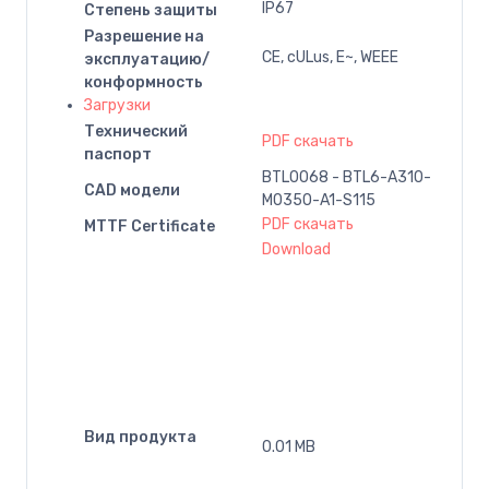
IP67
Степень защиты
Разрешение на
CE, cULus, E~, WEEE
эксплуатацию/
конформность
Загрузки
Технический
PDF скачать
паспорт
BTL0068 - BTL6-A310-
CAD модели
M0350-A1-S115
PDF скачать
MTTF Certificate
Download
Вид продукта
0.01 MB