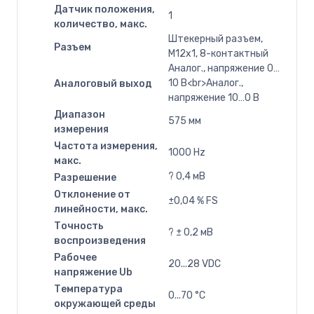
Датчик положения,
1
количество, макс.
Штекерный разъем,
Разъем
M12x1, 8-контактный
Аналог., напряжение 0…
10 В<br>Аналог.,
Аналоговый выход
напряжение 10…0 В
Диапазон
575 мм
измерения
Частота измерения,
1000 Hz
макс.
? 0,4 мВ
Разрешение
Отклонение от
±0,04 % FS
линейности, макс.
Точность
? ± 0,2 мВ
воспроизведения
Рабочее
20...28 VDC
напряжение Ub
Температура
0...70 °C
окружающей среды