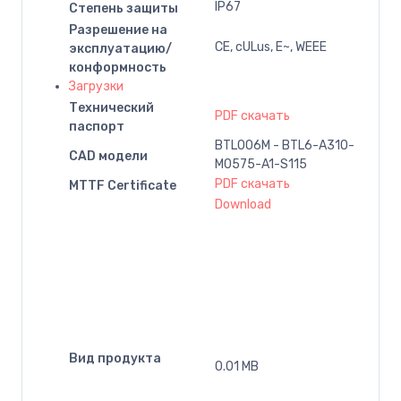
IP67
Степень защиты
Разрешение на
CE, cULus, E~, WEEE
эксплуатацию/
конформность
Загрузки
Технический
PDF скачать
паспорт
BTL006M - BTL6-A310-
CAD модели
M0575-A1-S115
PDF скачать
MTTF Certificate
Download
Вид продукта
0.01 MB