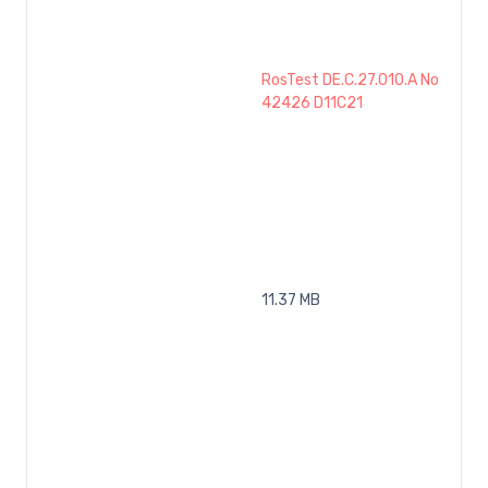
RosTest DE.C.27.010.A No
42426 D11C21
11.37 MB