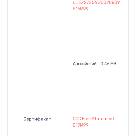
UL E227256 20020809
B16M99
Английский - 0.46 MB
CCC Free Statement
Сертификат
B19M99