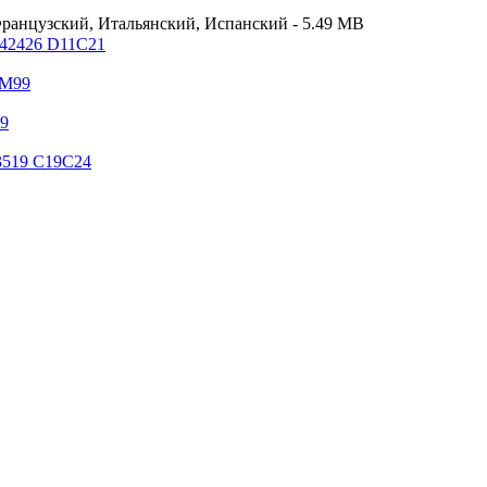
ранцузский, Итальянский, Испанский - 5.49 MB
 42426 D11C21
6M99
99
519 C19C24