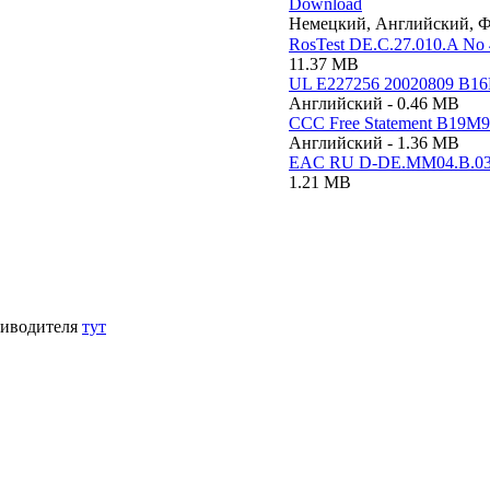
Download
Немецкий, Английский, Ф
RosTest DE.C.27.010.A No
11.37 MB
UL E227256 20020809 B1
Английский - 0.46 MB
CCC Free Statement B19M
Английский - 1.36 MB
EAC RU D-DE.MM04.B.03
1.21 MB
оиводителя
тут