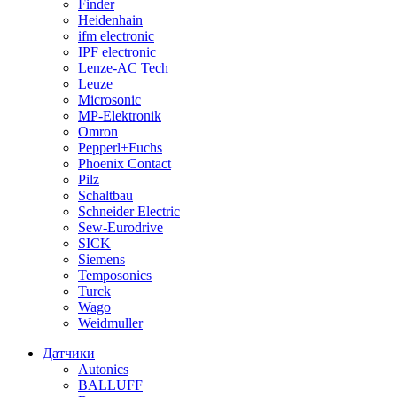
Finder
Heidenhain
ifm electronic
IPF electronic
Lenze-AC Tech
Leuze
Microsonic
MP-Elektronik
Omron
Pepperl+Fuchs
Phoenix Contact
Pilz
Schaltbau
Schneider Electric
Sew-Eurodrive
SICK
Siemens
Temposonics
Turck
Wago
Weidmuller
Датчики
Autonics
BALLUFF