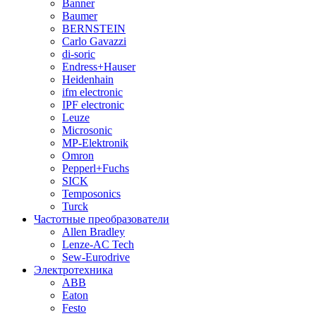
Banner
Baumer
BERNSTEIN
Carlo Gavazzi
di-soric
Endress+Hauser
Heidenhain
ifm electronic
IPF electronic
Leuze
Microsonic
MP-Elektronik
Omron
Pepperl+Fuchs
SICK
Temposonics
Turck
Частотные преобразователи
Allen Bradley
Lenze-AC Tech
Sew-Eurodrive
Электротехника
ABB
Eaton
Festo