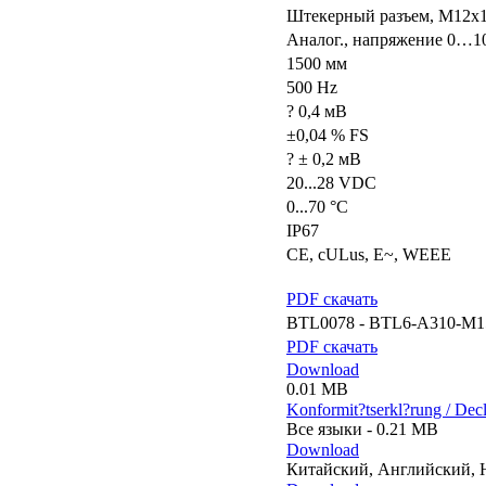
Штекерный разъем, M12x1
Аналог., напряжение 0…1
1500 мм
500 Hz
? 0,4 мВ
±0,04 % FS
? ± 0,2 мВ
20...28 VDC
0...70 °C
IP67
CE, cULus, E~, WEEE
PDF скачать
BTL0078 - BTL6-A310-M1
PDF скачать
Download
0.01 MB
Konformit?tserkl?rung / Decl
Все языки - 0.21 MB
Download
Китайский, Английский, 