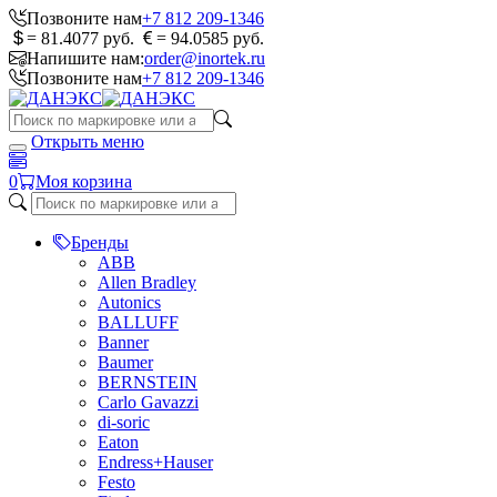
Позвоните нам
+7 812 209-1346
= 81.4077 руб.
= 94.0585 руб.
Напишите нам:
order@inortek.ru
Позвоните нам
+7 812 209-1346
Открыть меню
0
Моя корзина
Бренды
ABB
Allen Bradley
Autonics
BALLUFF
Banner
Baumer
BERNSTEIN
Carlo Gavazzi
di-soric
Eaton
Endress+Hauser
Festo