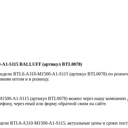
-A1-S115 BALLUFF (артикул BTL0078)
одели BTL6-A310-M1500-A1-S115 (артикул BTL0078) по розни
иям оптом и в розницу.
500-A1-S115 (артикул BTL0078) можно через нашу компанию Д
ону, через email или форму обратной связи на сайте.
дели BTL6-A310-M1500-A1-S115, актуальные цены и сроки пост