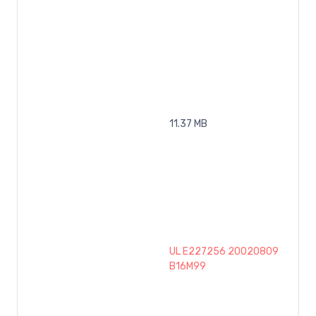
11.37 MB
UL E227256 20020809
B16M99