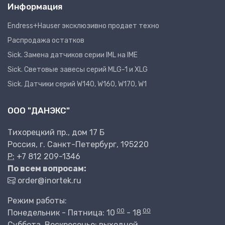
Информация
Endress+Hauser эксклюзивно продает техно
Распродажа остатков
Sick. Замена датчиков серии IML на IME
Sick. Световые завесы серий MLG-1 и XLG
Sick. Датчики серий W140, W160, W170, W1
ООО "ДАНЭКС"
Тихорецкий пр., дом 17 Б
Россия, г. Санкт-Петербург, 195220
P:
+7 812 209-1346
По всем вопросам:
order@inortek.ru
Режим работы:
00
00
Понедельник - Пятница: 10
- 18
Суббота, Воскресенье: выходной