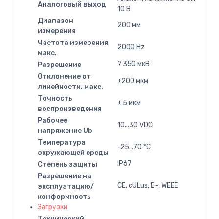
Аналоговый выход
10 В
Диапазон
200 мм
измерения
Частота измерения,
2000 Hz
макс.
? 350 мкВ
Разрешение
Отклонение от
±200 мкм
линейности, макс.
Точность
± 5 мкм
воспроизведения
Рабочее
10...30 VDC
напряжение Ub
Температура
-25...70 °C
окружающей среды
IP67
Степень защиты
Разрешение на
CE, cULus, E~, WEEE
эксплуатацию/
конформность
Загрузки
Технический