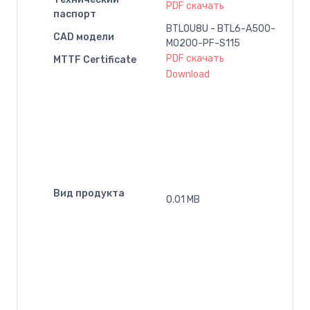
PDF скачать
паспорт
BTL0U8U - BTL6-A500-
CAD модели
M0200-PF-S115
PDF скачать
MTTF Certificate
Download
Вид продукта
0.01 MB