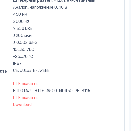
Штекерный разъем, M12x1, 8-контактный
Аналог., напряжение 0…10 В
450 мм
2000 Hz
? 350 мкВ
±200 мкм
± 0,002 % FS
10...30 VDC
-25...70 °C
IP67
CE, cULus, E~, WEEE
сть
PDF скачать
BTL0TAJ - BTL6-A500-M0450-PF-S115
PDF скачать
Download