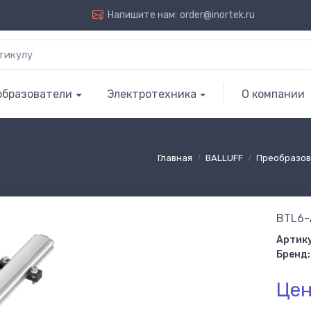
Напишите нам:
order@inortek.ru
образователи
Электротехника
О компании
5
Главная
BALLUFF
Преобразов
BTL6-
Артику
Бренд:
Цен