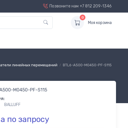
Позвоните нам
+7 812 209-1346
0
Моя корзина
атели линейных перемещений
BTL6-A500-M0450-PF-S115
A500-M0450-PF-S115
л:
BALLUFF
а по запросу