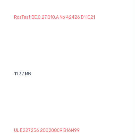
RosTest DE.C.27.010.A No 42426 D11C21
11.37 MB
UL E227256 20020809 B16M99