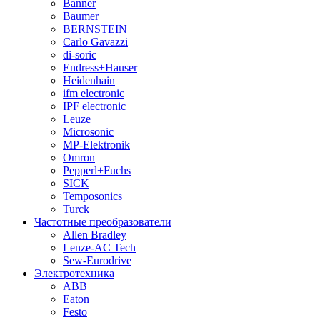
Banner
Baumer
BERNSTEIN
Carlo Gavazzi
di-soric
Endress+Hauser
Heidenhain
ifm electronic
IPF electronic
Leuze
Microsonic
MP-Elektronik
Omron
Pepperl+Fuchs
SICK
Temposonics
Turck
Частотные преобразователи
Allen Bradley
Lenze-AC Tech
Sew-Eurodrive
Электротехника
ABB
Eaton
Festo