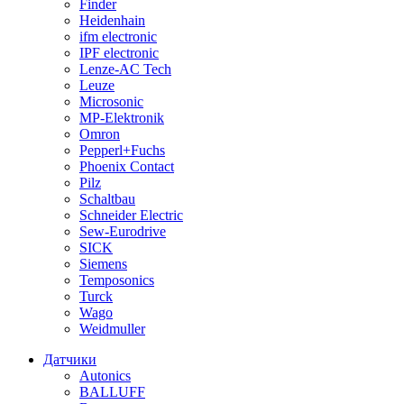
Finder
Heidenhain
ifm electronic
IPF electronic
Lenze-AC Tech
Leuze
Microsonic
MP-Elektronik
Omron
Pepperl+Fuchs
Phoenix Contact
Pilz
Schaltbau
Schneider Electric
Sew-Eurodrive
SICK
Siemens
Temposonics
Turck
Wago
Weidmuller
Датчики
Autonics
BALLUFF