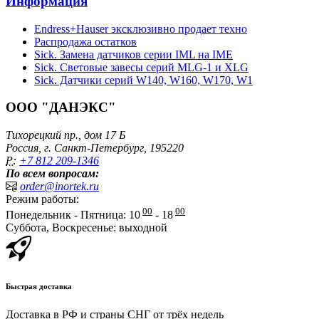
Информация
Endress+Hauser эксклюзивно продает техно
Распродажа остатков
Sick. Замена датчиков серии IML на IME
Sick. Световые завесы серий MLG-1 и XLG
Sick. Датчики серий W140, W160, W170, W1
ООО "ДАНЭКС"
Тихорецкий пр., дом 17 Б
Россия, г. Санкт-Петербург, 195220
P:
+7 812 209-1346
По всем вопросам:
order@inortek.ru
Режим работы:
00
00
Понедельник - Пятница: 10
- 18
Суббота, Воскресенье: выходной
Быстрая доставка
Доставка в РФ и страны СНГ от трёх недель