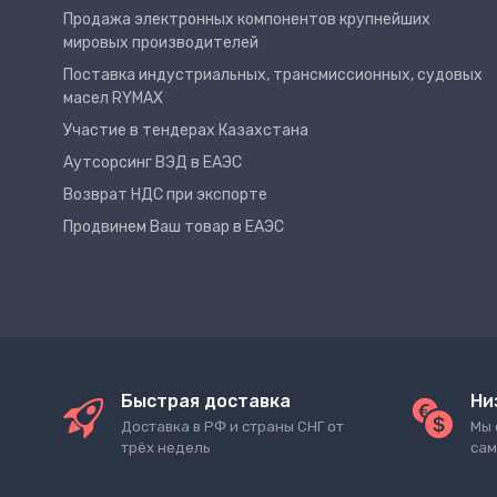
Продажа электронных компонентов крупнейших
мировых производителей
Поставка индустриальных, трансмиссионных, судовых
масел RYMAX
Участие в тендерах Казахстана
Аутсорсинг ВЭД в ЕАЭС
Возврат НДС при экспорте
Продвинем Ваш товар в ЕАЭС
Быстрая доставка
Ни
Доставка в РФ и страны СНГ от
Мы 
трёх недель
сам