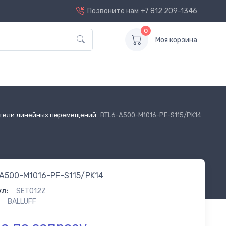
Позвоните нам
+7 812 209-1346
0
Моя корзина
тели линейных перемещений
BTL6-A500-M1016-PF-S115/PK14
A500-M1016-PF-S115/PK14
л:
SET012Z
BALLUFF