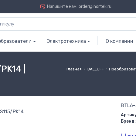
Напишите нам:
order@inortek.ru
образователи
Электротехника
О компании
PK14 |
Главная
BALLUFF
Преобразова
BTL6-
Артику
Бренд: