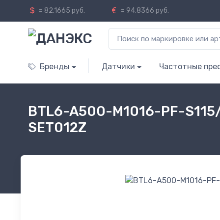
= 82.1665 руб.
= 94.8366 руб.
Бренды
Датчики
Частотные пре
BTL6-A500-M1016-PF-S115/
SET012Z