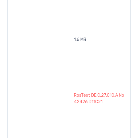
1.6 MB
RosTest DE.C.27.010.A No
42426 D11C21