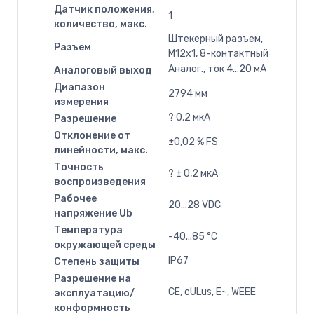
Датчик положения,
1
количество, макс.
Штекерный разъем,
Разъем
M12x1, 8-контактный
Аналог., ток 4…20 мA
Аналоговый выход
Диапазон
2794 мм
измерения
? 0,2 мкА
Разрешение
Отклонение от
±0,02 % FS
линейности, макс.
Точность
? ± 0,2 мкA
воспроизведения
Рабочее
20...28 VDC
напряжение Ub
Температура
-40...85 °C
окружающей среды
IP67
Степень защиты
Разрешение на
CE, cULus, E~, WEEE
эксплуатацию/
конформность