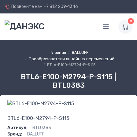
Позвоните нам
+7 812 209-1346
0
Главная
BALLUFF
Преобразователи линейных перемещений
BTL6-E100-M2794-P-S115
BTL6-E100-M2794-P-S115 |
BTL0383
BTL6-E100-M2794-P-S115
Артикул:
BTL0383
Бренд:
BALLUFF