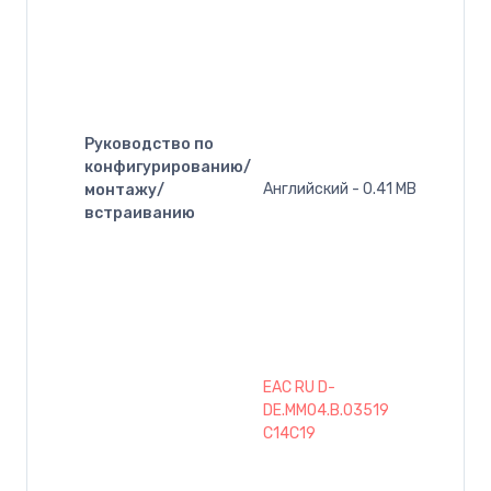
Руководство по
конфигурированию/
Английский - 0.41 MB
монтажу/
встраиванию
EAC RU D-
DE.MM04.B.03519
C14C19