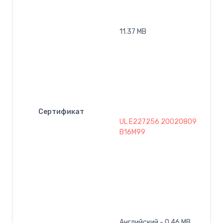
11.37 MB
Сертификат
UL E227256 20020809
B16M99
Английский - 0.46 MB