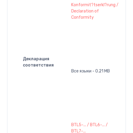
Konformit?tserkl?rung /
Declaration of
Conformity
Декларация
соответствия
Все языки - 0.21 MB
BTL5-... / BTL6-... /
BTL7-...