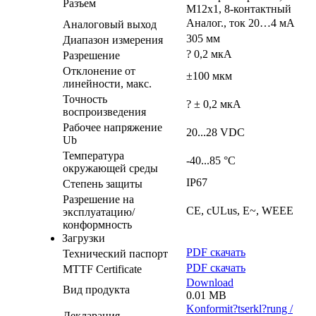
Разъем
M12x1, 8-контактный
Аналог., ток 20…4 мA
Аналоговый выход
305 мм
Диапазон измерения
? 0,2 мкА
Разрешение
Отклонение от
±100 мкм
линейности, макс.
Точность
? ± 0,2 мкA
воспроизведения
Рабочее напряжение
20...28 VDC
Ub
Температура
-40...85 °C
окружающей среды
IP67
Степень защиты
Разрешение на
CE, cULus, E~, WEEE
эксплуатацию/
конформность
Загрузки
PDF скачать
Технический паспорт
PDF скачать
MTTF Certificate
Download
Вид продукта
0.01 MB
Konformit?tserkl?rung /
Декларация