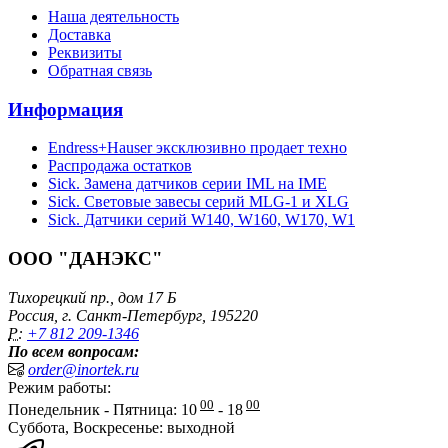
Наша деятельность
Доставка
Реквизиты
Обратная связь
Информация
Endress+Hauser эксклюзивно продает техно
Распродажа остатков
Sick. Замена датчиков серии IML на IME
Sick. Световые завесы серий MLG-1 и XLG
Sick. Датчики серий W140, W160, W170, W1
ООО "ДАНЭКС"
Тихорецкий пр., дом 17 Б
Россия, г. Санкт-Петербург, 195220
P:
+7 812 209-1346
По всем вопросам:
order@inortek.ru
Режим работы:
00
00
Понедельник - Пятница: 10
- 18
Суббота, Воскресенье: выходной