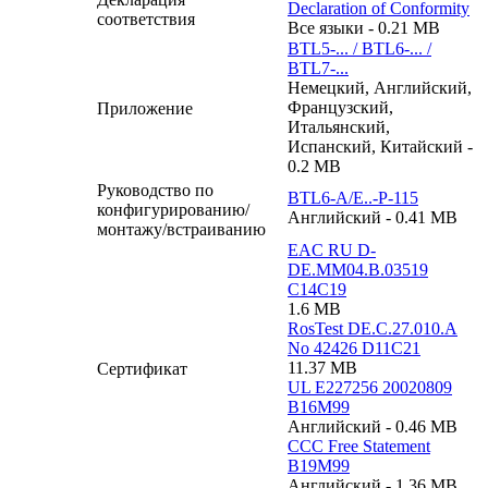
Declaration of Conformity
соответствия
Все языки - 0.21 MB
BTL5-... / BTL6-... /
BTL7-...
Немецкий, Английский,
Французский,
Приложение
Итальянский,
Испанский, Китайский -
0.2 MB
Руководство по
BTL6-A/E..-P-115
конфигурированию/
Английский - 0.41 MB
монтажу/встраиванию
EAC RU D-
DE.MM04.B.03519
C14C19
1.6 MB
RosTest DE.C.27.010.A
No 42426 D11C21
11.37 MB
Сертификат
UL E227256 20020809
B16M99
Английский - 0.46 MB
CCC Free Statement
B19M99
Английский - 1.36 MB