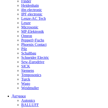
Finder
Heidenhain
ifm electronic
IPF electronic
Lenze-AC Tech
Leuze
Microsonic
MP-Elektronik
Omron
Pepperl+Fuchs
Phoenix Contact
Pilz
Schaltbau
Schneider Electric
Sew-Eurodrive
SICK
Siemens
Temposonics
Turck
Wago
Weidmuller
Датчики
Autonics
BALLUFF