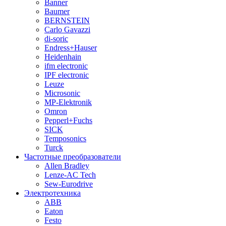
Banner
Baumer
BERNSTEIN
Carlo Gavazzi
di-soric
Endress+Hauser
Heidenhain
ifm electronic
IPF electronic
Leuze
Microsonic
MP-Elektronik
Omron
Pepperl+Fuchs
SICK
Temposonics
Turck
Частотные преобразователи
Allen Bradley
Lenze-AC Tech
Sew-Eurodrive
Электротехника
ABB
Eaton
Festo