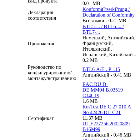
Вид продукта
0.01 MB
Konformit?tserkl?rung /
Декларация
Declaration of Conformity
соответствия
Все языки - 0.21 MB
BTL5-... / BTL6-... /
BTL7-...
Немецкий, Английский,
Французский,
Приложение
Итальянский,
Испанский, Китайский -
0.2 MB
Руководство по
BTL6-A/E..-P-115
конфигурированию/
Английский - 0.41 MB
монтажу/встраиванию
EAC RU D-
DE.MM04.B.03519
C14C19
1.6 MB
RosTest DE.C.27.010.A
No 42426 D11C21
11.37 MB
Сертификат
UL E227256 20020809
B16M99
Английский - 0.46 MB