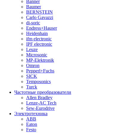
Banner
Baumer
BERNSTEIN
Carlo Gavazzi
di-soric
Endress+Hauser
Heidenhain
ifm electronic
IPF electronic
Leuze
Microsonic
MP-Elektronik
Omron
Pepperl+Fuchs
SICK
Temposonics
Turck
Частотные преобразователи
Allen Bradley
Lenze-AC Tech
Sew-Eurodrive
Электротехника
ABB
Eaton
Festo