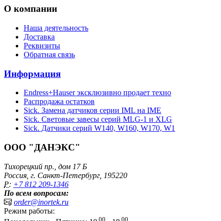
О компании
Наша деятельность
Доставка
Реквизиты
Обратная связь
Информация
Endress+Hauser эксклюзивно продает техно
Распродажа остатков
Sick. Замена датчиков серии IML на IME
Sick. Световые завесы серий MLG-1 и XLG
Sick. Датчики серий W140, W160, W170, W1
ООО "ДАНЭКС"
Тихорецкий пр., дом 17 Б
Россия, г. Санкт-Петербург, 195220
P:
+7 812 209-1346
По всем вопросам:
order@inortek.ru
Режим работы:
00
00