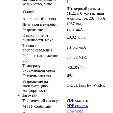
1
количество, макс.
Штекерный разъем,
Разъем
M12x1, 8-контактный
Аналог., ток 20…4 мA
Аналоговый выход
1067 мм
Диапазон измерения
? 0,2 мкА
Разрешение
Отклонение от
±0,02 % FS
линейности, макс.
Точность
? ± 0,2 мкA
воспроизведения
Рабочее напряжение
20...28 VDC
Ub
Температура
-40...85 °C
окружающей среды
IP67
Степень защиты
Разрешение на
CE, cULus, E~, WEEE
эксплуатацию/
конформность
Загрузки
PDF скачать
Технический паспорт
PDF скачать
MTTF Certificate
Download