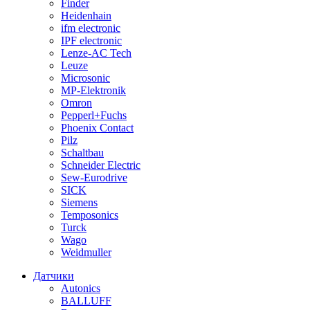
Finder
Heidenhain
ifm electronic
IPF electronic
Lenze-AC Tech
Leuze
Microsonic
MP-Elektronik
Omron
Pepperl+Fuchs
Phoenix Contact
Pilz
Schaltbau
Schneider Electric
Sew-Eurodrive
SICK
Siemens
Temposonics
Turck
Wago
Weidmuller
Датчики
Autonics
BALLUFF