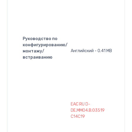
Руководство по
конфигурированию/
Английский - 0.41 MB
монтажу/
встраиванию
EAC RU D-
DE.MM04.B.03519
C14C19