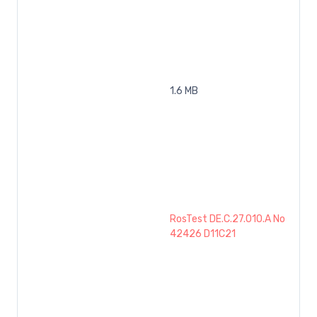
1.6 MB
RosTest DE.C.27.010.A No
42426 D11C21