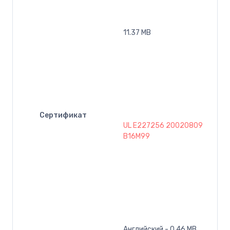
11.37 MB
Сертификат
UL E227256 20020809
B16M99
Английский - 0.46 MB