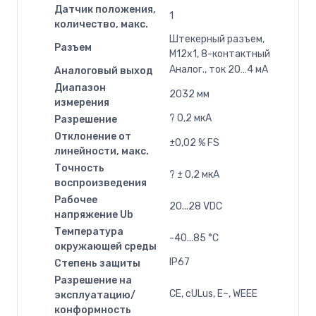
Датчик положения,
1
количество, макс.
Штекерный разъем,
Разъем
M12x1, 8-контактный
Аналог., ток 20…4 мA
Аналоговый выход
Диапазон
2032 мм
измерения
? 0,2 мкА
Разрешение
Отклонение от
±0,02 % FS
линейности, макс.
Точность
? ± 0,2 мкA
воспроизведения
Рабочее
20...28 VDC
напряжение Ub
Температура
-40...85 °C
окружающей среды
IP67
Степень защиты
Разрешение на
CE, cULus, E~, WEEE
эксплуатацию/
конформность