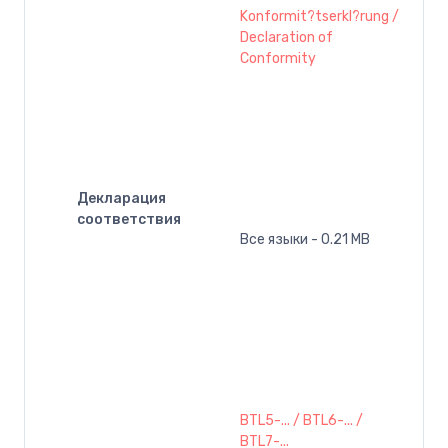
Konformit?tserkl?rung /
Declaration of
Conformity
Декларация
соответствия
Все языки - 0.21 MB
BTL5-... / BTL6-... /
BTL7-...