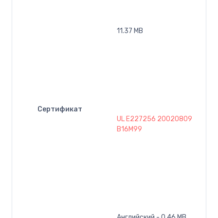
11.37 MB
Сертификат
UL E227256 20020809
B16M99
Английский - 0.46 MB