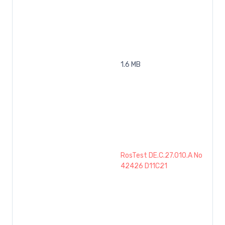
1.6 MB
RosTest DE.C.27.010.A No
42426 D11C21