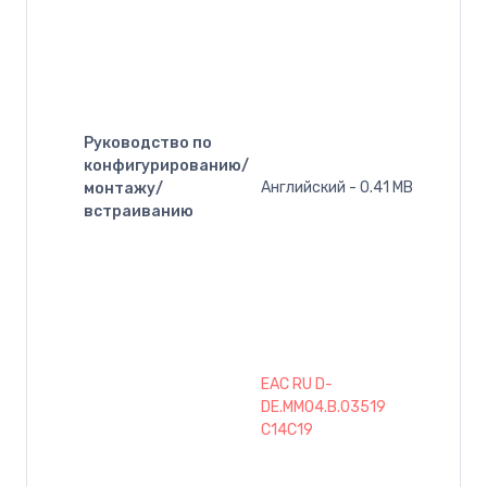
Руководство по
конфигурированию/
Английский - 0.41 MB
монтажу/
встраиванию
EAC RU D-
DE.MM04.B.03519
C14C19