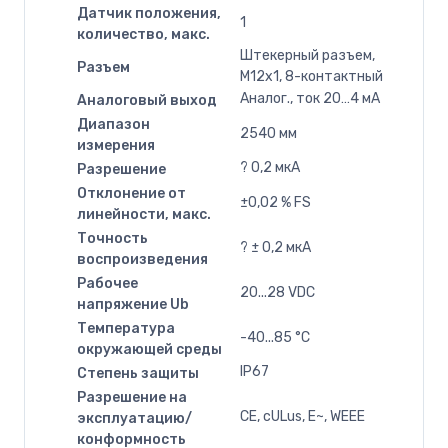
Датчик положения,
1
количество, макс.
Штекерный разъем,
Разъем
M12x1, 8-контактный
Аналог., ток 20…4 мA
Аналоговый выход
Диапазон
2540 мм
измерения
? 0,2 мкА
Разрешение
Отклонение от
±0,02 % FS
линейности, макс.
Точность
? ± 0,2 мкA
воспроизведения
Рабочее
20...28 VDC
напряжение Ub
Температура
-40...85 °C
окружающей среды
IP67
Степень защиты
Разрешение на
CE, cULus, E~, WEEE
эксплуатацию/
конформность