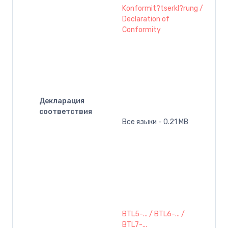
Konformit?tserkl?rung /
Declaration of
Conformity
Декларация
соответствия
Все языки - 0.21 MB
BTL5-... / BTL6-... /
BTL7-...