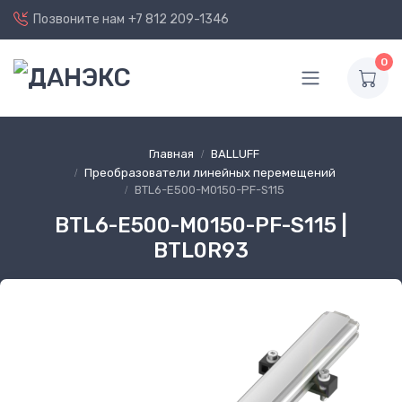
Позвоните нам
+7 812 209-1346
0
Главная
BALLUFF
Преобразователи линейных перемещений
BTL6-E500-M0150-PF-S115
BTL6-E500-M0150-PF-S115 |
BTL0R93