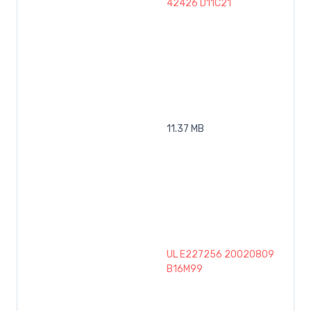
42426 D11C21
11.37 MB
UL E227256 20020809
B16M99