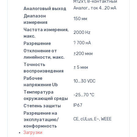
M12x1, 8-контактный
Аналог., ток 4…20 мA
Аналоговый выход
Диапазон
150 мм
измерения
Частота измерения,
2000 Hz
макс.
? 700 нA
Разрешение
Отклонение от
±200 мкм
линейности, макс.
Точность
± 5 мкм
воспроизведения
Рабочее
10...30 VDC
напряжение Ub
Температура
-25...70 °C
окружающей среды
IP67
Степень защиты
Разрешение на
CE, cULus, E~, WEEE
эксплуатацию/
конформность
Загрузки