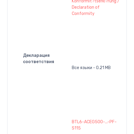
Konformit?tserkl?rung /
Declaration of
Conformity
Декларация
соответствия
Все языки - 0.21 MB
BTL6-ACEG500-...-PF-
S115