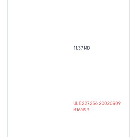
11.37 MB
UL E227256 20020809
B16M99