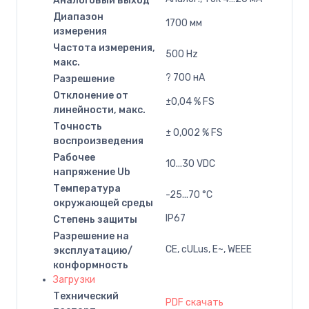
Аналоговый выход
Диапазон
1700 мм
измерения
Частота измерения,
500 Hz
макс.
? 700 нA
Разрешение
Отклонение от
±0,04 % FS
линейности, макс.
Точность
± 0,002 % FS
воспроизведения
Рабочее
10...30 VDC
напряжение Ub
Температура
-25...70 °C
окружающей среды
IP67
Степень защиты
Разрешение на
CE, cULus, E~, WEEE
эксплуатацию/
конформность
Загрузки
Технический
PDF скачать