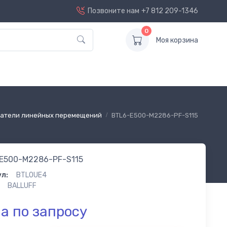
Позвоните нам
+7 812 209-1346
0
Моя корзина
атели линейных перемещений
BTL6-E500-M2286-PF-S115
E500-M2286-PF-S115
л:
BTL0UE4
BALLUFF
а по запросу