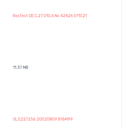
RosTest DE.C.27.010.A No 42426 D11C21
11.37 MB
UL E227256 20020809 B16M99