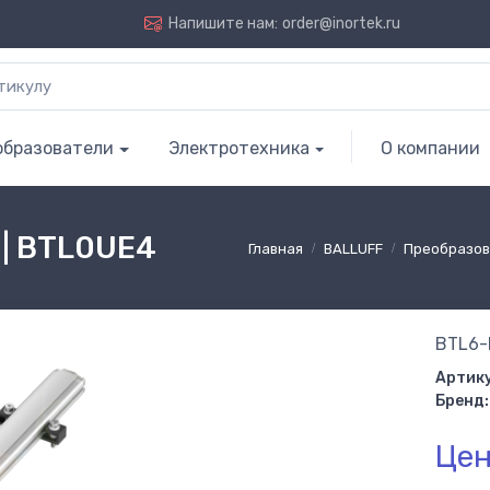
Напишите нам:
order@inortek.ru
образователи
Электротехника
О компании
| BTL0UE4
Главная
BALLUFF
Преобразов
BTL6-
Артику
Бренд:
Цен