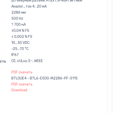
Штекерный разъем, M12x1, 8-контактный
Аналог., ток 4…20 мA
2286 мм
500 Hz
? 700 нA
±0,04 % FS
± 0,002 % FS
10...30 VDC
-25...70 °C
IP67
CE, cULus, E~, WEEE
сть
PDF скачать
BTL0UE4 - BTL6-E500-M2286-PF-S115
PDF скачать
Download