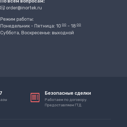
По всем вопросам:
order@inortek.ru
Режим работы:
00
00
Понедельник - Пятница: 10
- 18
Суббота, Воскресенье: выходной
7
Безопасные сделки
казы
Работаем по договору.
Предоставляем ГТД.