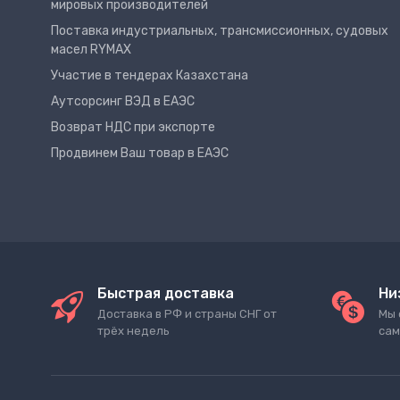
мировых производителей
Поставка индустриальных, трансмиссионных, судовых
масел RYMAX
Участие в тендерах Казахстана
Аутсорсинг ВЭД в ЕАЭС
Возврат НДС при экспорте
Продвинем Ваш товар в ЕАЭС
Быстрая доставка
Ни
Доставка в РФ и страны СНГ от
Мы 
трёх недель
сам