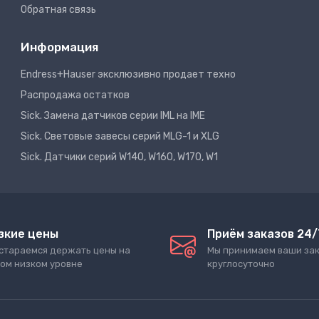
Обратная связь
Информация
Endress+Hauser эксклюзивно продает техно
Распродажа остатков
Sick. Замена датчиков серии IML на IME
Sick. Световые завесы серий MLG-1 и XLG
Sick. Датчики серий W140, W160, W170, W1
зкие цены
Приём заказов 24/
стараемся держать цены на
Мы принимаем ваши за
ом низком уровне
круглосуточно