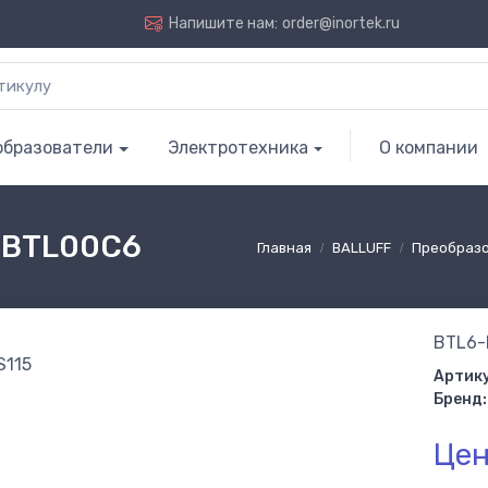
Напишите нам:
order@inortek.ru
образователи
Электротехника
О компании
| BTL00C6
Главная
BALLUFF
Преобразо
BTL6-
Артику
Бренд:
Цен