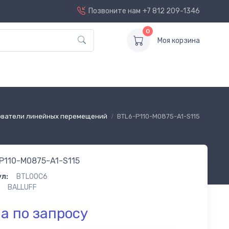
Позвоните нам
+7 812 209-1346
0
Моя корзина
ватели линейных перемещений
BTL6-P110-M0875-A1-S115
P110-M0875-A1-S115
л:
BTL00C6
BALLUFF
а по запросу