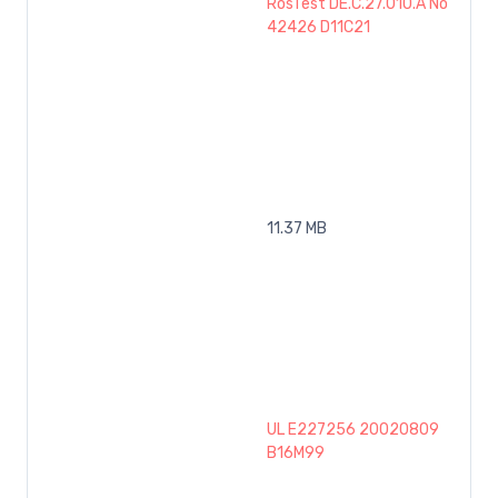
RosTest DE.C.27.010.A No
42426 D11C21
11.37 MB
UL E227256 20020809
B16M99