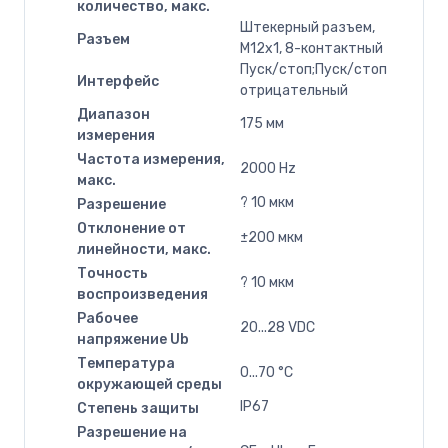
количество, макс.
Штекерный разъем,
Разъем
M12x1, 8-контактный
Пуск/стоп;Пуск/стоп
Интерфейс
отрицательный
Диапазон
175 мм
измерения
Частота измерения,
2000 Hz
макс.
? 10 мкм
Разрешение
Отклонение от
±200 мкм
линейности, макс.
Точность
? 10 мкм
воспроизведения
Рабочее
20...28 VDC
напряжение Ub
Температура
0...70 °C
окружающей среды
IP67
Степень защиты
Разрешение на