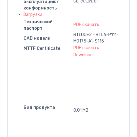
CE, cULus, E~
эксплуатацию/
конформность
Загрузки
Технический
PDF скачать
паспорт
BTL00E2 - BTL6-P111-
CAD модели
M0175-A1-S115
PDF скачать
MTTF Certificate
Download
Вид продукта
0.01 MB