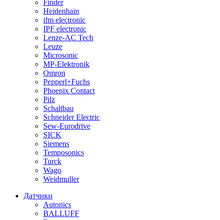
Finder
Heidenhain
ifm electronic
IPF electronic
Lenze-AC Tech
Leuze
Microsonic
MP-Elektronik
Omron
Pepperl+Fuchs
Phoenix Contact
Pilz
Schaltbau
Schneider Electric
Sew-Eurodrive
SICK
Siemens
Temposonics
Turck
Wago
Weidmuller
Датчики
Autonics
BALLUFF