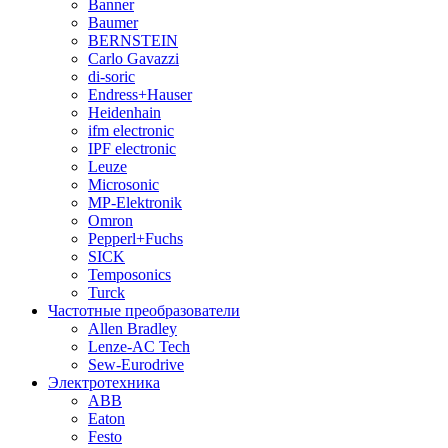
Banner
Baumer
BERNSTEIN
Carlo Gavazzi
di-soric
Endress+Hauser
Heidenhain
ifm electronic
IPF electronic
Leuze
Microsonic
MP-Elektronik
Omron
Pepperl+Fuchs
SICK
Temposonics
Turck
Частотные преобразователи
Allen Bradley
Lenze-AC Tech
Sew-Eurodrive
Электротехника
ABB
Eaton
Festo