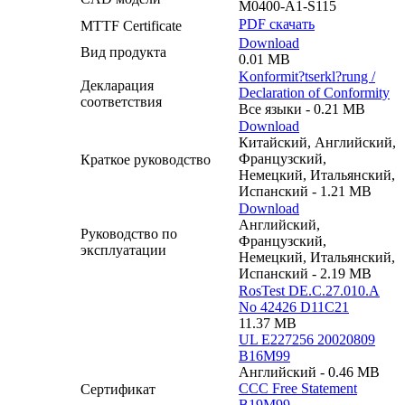
M0400-A1-S115
PDF скачать
MTTF Certificate
Download
Вид продукта
0.01 MB
Konformit?tserkl?rung /
Декларация
Declaration of Conformity
соответствия
Все языки - 0.21 MB
Download
Китайский, Английский,
Французский,
Краткое руководство
Немецкий, Итальянский,
Испанский - 1.21 MB
Download
Английский,
Руководство по
Французский,
эксплуатации
Немецкий, Итальянский,
Испанский - 2.19 MB
RosTest DE.C.27.010.A
No 42426 D11C21
11.37 MB
UL E227256 20020809
B16M99
Английский - 0.46 MB
CCC Free Statement
Сертификат
B19M99