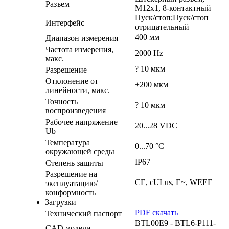
Разъем
M12x1, 8-контактный
Пуск/стоп;Пуск/стоп
Интерфейс
отрицательный
400 мм
Диапазон измерения
Частота измерения,
2000 Hz
макс.
? 10 мкм
Разрешение
Отклонение от
±200 мкм
линейности, макс.
Точность
? 10 мкм
воспроизведения
Рабочее напряжение
20...28 VDC
Ub
Температура
0...70 °C
окружающей среды
IP67
Степень защиты
Разрешение на
CE, cULus, E~, WEEE
эксплуатацию/
конформность
Загрузки
PDF скачать
Технический паспорт
BTL00E9 - BTL6-P111-
CAD модели