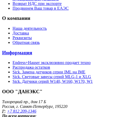
Возврат НДС при экспорте
Продвинем Ваш товар в ЕАЭС
О компании
Наша деятельность
Доставка
Реквизиты
Обратная связь
Информация
Endress+Hauser эксклюзивно продает техно
Распродажа остатков
Sick. Замена датчиков серии IML на IME
Sick. Световые завесы серий MLG-1 и XLG
Sick. Датчики серий W140, W160, W170, W1
ООО "ДАНЭКС"
Тихорецкий пр., дом 17 Б
Россия, г. Санкт-Петербург, 195220
P:
+7 812 209-1346
По всем вопросам: