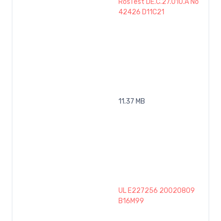
RosTest DE.C.27.010.A No
42426 D11C21
11.37 MB
UL E227256 20020809
B16M99