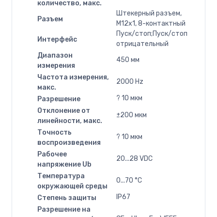
количество, макс.
Штекерный разъем,
Разъем
M12x1, 8-контактный
Пуск/стоп;Пуск/стоп
Интерфейс
отрицательный
Диапазон
450 мм
измерения
Частота измерения,
2000 Hz
макс.
? 10 мкм
Разрешение
Отклонение от
±200 мкм
линейности, макс.
Точность
? 10 мкм
воспроизведения
Рабочее
20...28 VDC
напряжение Ub
Температура
0...70 °C
окружающей среды
IP67
Степень защиты
Разрешение на