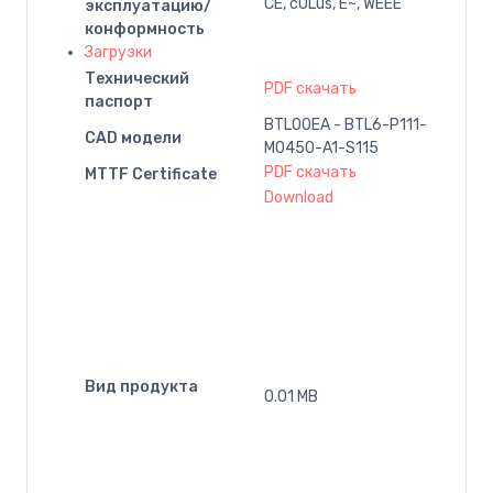
CE, cULus, E~, WEEE
эксплуатацию/
конформность
Загрузки
Технический
PDF скачать
паспорт
BTL00EA - BTL6-P111-
CAD модели
M0450-A1-S115
PDF скачать
MTTF Certificate
Download
Вид продукта
0.01 MB