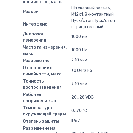
количество, макс.
Штекерный разъем,
Разъем
M12x1, 8-контактный
Пуск/стоп;Пуск/стоп
Интерфейс
отрицательный
Диапазон
1000 мм
измерения
Частота измерения,
1000 Hz
макс.
? 10 мкм
Разрешение
Отклонение от
±0,04 % FS
линейности, макс.
Точность
? 10 мкм
воспроизведения
Рабочее
20...28 VDC
напряжение Ub
Температура
0...70 °C
окружающей среды
IP67
Степень защиты
Разрешение на