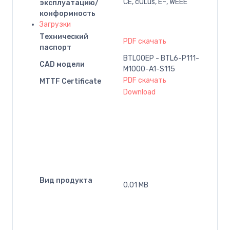
CE, cULus, E~, WEEE
эксплуатацию/
конформность
Загрузки
Технический
PDF скачать
паспорт
BTL00EP - BTL6-P111-
CAD модели
M1000-A1-S115
PDF скачать
MTTF Certificate
Download
Вид продукта
0.01 MB