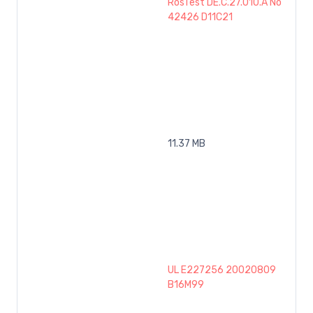
RosTest DE.C.27.010.A No
42426 D11C21
11.37 MB
UL E227256 20020809
B16M99